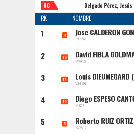
RC
Delgado Pérez, Jesús 
RK
NOMBRE
Jose CALDERON GON
1
4
EX7268
David FIBLA GOLDMA
2
16
M9955
Louis DIEUMEGARD (
3
11
V24508
Diego ESPESO CANT
4
15
M127
Roberto RUIZ ORTIZ
5
3
EX7817