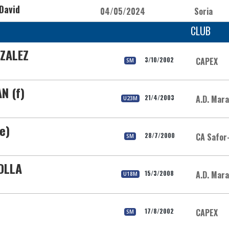
David
04/05/2024
Soria
CLUB
ZALEZ
3/10/2002
CAPEX
SM
N (f)
21/4/2003
A.D. Mar
U23M
e)
28/7/2000
CA Safor
SM
OLLA
15/3/2008
A.D. Mar
U18M
17/8/2002
CAPEX
SM