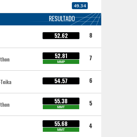
49.34
RESULTADO
8
52.62
52.81
7
athon
MMP
6
54.57
-Teika
55.38
5
athon
MMT
55.68
4
MMT