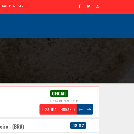
+34) 915 48 24 23
OFICIAL
HORA OFICIAL: 12:15
L. SALIDA
HORARIO
48.87
eiro - (BRA)