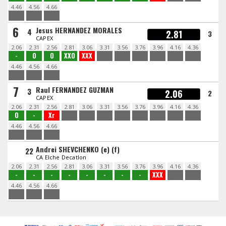
4.46
4.56
4.66
6
Jesus HERNANDEZ MORALES
4
2.81
3
CAPEX
2.06
2.31
2.56
2.81
3.06
3.31
3.56
3.76
3.96
4.16
4.36
-
O
O
XXO
XXX
4.46
4.56
4.66
7
Raul FERNANDEZ GUZMAN
3
2.06
2
CAPEX
2.06
2.31
2.56
2.81
3.06
3.31
3.56
3.76
3.96
4.16
4.36
O
-
Xr
4.46
4.56
4.66
Andrei SHEVCHENKO (e) (f)
22
CA Elche Decatlon
2.06
2.31
2.56
2.81
3.06
3.31
3.56
3.76
3.96
4.16
4.36
-
-
-
-
-
-
-
-
XXX
4.46
4.56
4.66