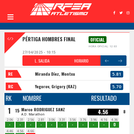
PÉRTIGA HOMBRES FINAL
OFICIAL
HORA OFICIAL: 12:03
27/04/2025 - 10:15
L. SALIDA
HORARIO
RE
Miranda Díez, Montxu
5.81
RC
Yegorov, Grigory (KAZ)
5.70
RK
NOMBRE
RESULTADO
1
Marco RODRIGUEZ SANZ
15
4.56
8
A.D. Marathon
2.06
2.31
2.56
2.81
3.06
3.31
3.56
3.76
3.96
4.16
4.36
-
-
-
-
-
-
-
-
-
-
O
4.46
4.56
4.66