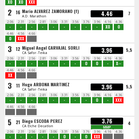
XO
XO
XXX
2
Mario ALVAREZ ZAMORANO (f)
16
4.46
7
A.D. Marathon
2.06
2.31
2.56
2.81
3.06
3.31
3.56
3.76
3.96
4.16
4.36
-
-
-
-
-
-
-
-
-
XO
O
4.46
4.56
4.66
O
XXX
3
Miguel Angel CARVAJAL SORLI
12
3.96
5,5
CA Safor-Teika
2.06
2.31
2.56
2.81
3.06
3.31
3.56
3.76
3.96
4.16
4.36
-
-
-
-
-
-
-
O
O
-
X--
4.46
4.56
4.66
XX
3
Hugo ARBONA MARTINEZ
11
3.96
5,5
CA Safor-Teika
2.06
2.31
2.56
2.81
3.06
3.31
3.56
3.76
3.96
4.16
4.36
-
-
-
-
-
-
-
-
O
-
XXX
4.46
4.56
4.66
5
3.76
Diego ESCODA PEREZ
21
4
CA Elche Decatlon
MMP
2.06
2.31
2.56
2.81
3.06
3.31
3.56
3.76
3.96
4.16
4.36
-
-
-
-
-
O
-
O
XXX