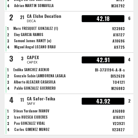
4
Adrian MARTIN SOMAVILLA
M30792
2
CA Elche Decatlon
21
42.18
6
DECA
1
Marc FRESQUET GONZALEZ (f)
V23983
2
Eloy GARCIA RAMOS
A16127
3
Samuel James HANEY (e)
A10696
4
Miguel Angel LOZANO BRAU
A9725
3
CAPEX
3
42.91
4
CAPEX
1
Endika SANCHEZ ASENJO
BI-3731194-A-N-s
2
Gonzalo Sabin LAMBORENA LASALA
BI52620
3
Alberto ALCAZAR CASASOLA
TO4121
4
Pablo GONZALEZ GUERRERO
M26083
4
CA Safor-Teika
11
43.92
2
SAFV
1
Stivan Yordanov IVANOV
A16080
2
Izan HUESCA CUBERES
A16821
3
Pau GONZALEZ VIDAL
V23931
4
Carlos GIMENEZ MUÑOZ
V23827