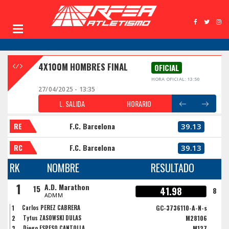
4X100M HOMBRES FINAL
OFICIAL
HORA OFICIAL: 13:50
27/04/2025 - 13:35
L. SALIDA
HORARIO
RE
F.C. Barcelona
39.13
RC
F.C. Barcelona
39.13
RK
NOMBRE
RESULTADO
1
A.D. Marathon
15
41.98
8
ADMM
1
Carlos PEREZ CABRERA
GC-3736110-A-N-s
2
Tytus ZASOWSKI DULAS
M28106
3
Diego ESPESO CANTOLLA
M127