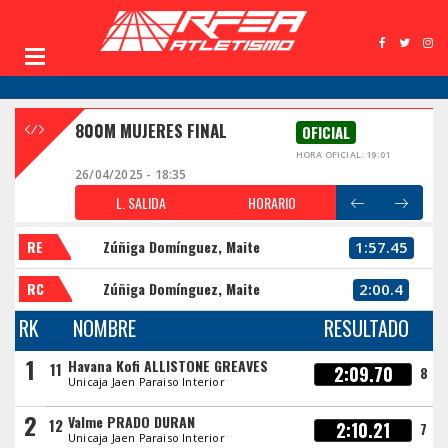
800M MUJERES FINAL
OFICIAL
HORA OFICIAL: 19:01
26/04/2025 - 18:35
L. SALIDA
HORARIO
RE
Zúñiga Domínguez, Maite
1:57.45
RC
Zúñiga Domínguez, Maite
2:00.4
RK
NOMBRE
RESULTADO
1
Havana Kofi ALLISTONE GREAVES
11
2:09.70
8
Unicaja Jaen Paraiso Interior
2
Valme PRADO DURAN
12
2:10.21
7
Unicaja Jaen Paraiso Interior