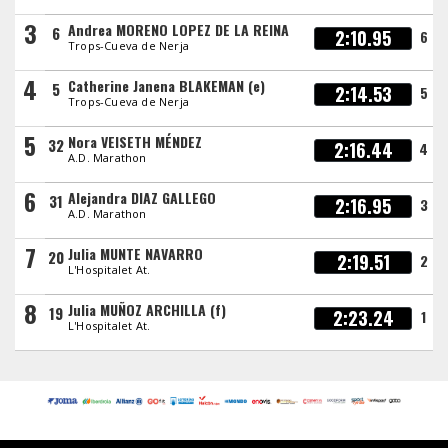
3
Andrea MORENO LOPEZ DE LA REINA
6
2:10.95
6
Trops-Cueva de Nerja
4
Catherine Janena BLAKEMAN (e)
5
2:14.53
5
Trops-Cueva de Nerja
5
Nora VEISETH MÉNDEZ
32
2:16.44
4
A.D. Marathon
6
Alejandra DIAZ GALLEGO
31
2:16.95
3
A.D. Marathon
7
Julia MUNTE NAVARRO
20
2:19.51
2
L'Hospitalet At.
8
Julia MUÑOZ ARCHILLA (f)
19
2:23.24
1
L'Hospitalet At.