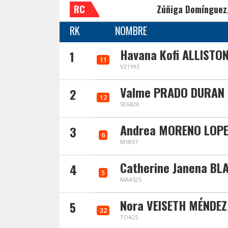
RC
Zúñiga Domínguez
RK
NOMBRE
Havana Kofi ALLISTO
1
11
V21993
Valme PRADO DURAN
2
12
SE6826
Andrea MORENO LOPEZ
3
6
M1807
Catherine Janena BL
4
5
MA4525
Nora VEISETH MÉNDEZ
5
32
TO425