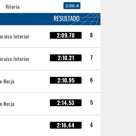
2:00.4
Vitoria
RESULTADO
8
2:09.70
araiso Interior
7
2:10.21
araiso Interior
6
2:10.95
e Nerja
5
2:14.53
e Nerja
4
2:16.44