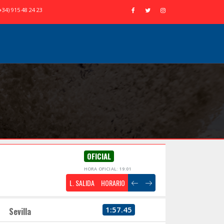
+34) 915 48 24 23
OFICIAL
HORA OFICIAL: 19:01
L. SALIDA
HORARIO
1:57.45
Sevilla