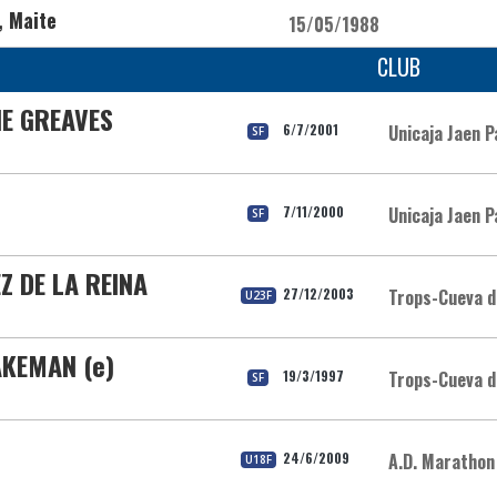
, Maite
15/05/1988
CLUB
NE GREAVES
6/7/2001
Unicaja Jaen P
SF
7/11/2000
Unicaja Jaen P
SF
 DE LA REINA
27/12/2003
Trops-Cueva d
U23F
AKEMAN (e)
19/3/1997
Trops-Cueva d
SF
24/6/2009
A.D. Marathon
U18F