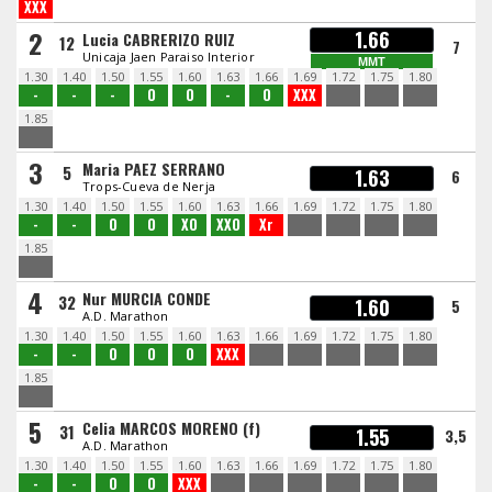
XXX
2
1.66
Lucia CABRERIZO RUIZ
12
7
Unicaja Jaen Paraiso Interior
MMT
1.30
1.40
1.50
1.55
1.60
1.63
1.66
1.69
1.72
1.75
1.80
-
-
-
O
O
-
O
XXX
1.85
3
Maria PAEZ SERRANO
5
1.63
6
Trops-Cueva de Nerja
1.30
1.40
1.50
1.55
1.60
1.63
1.66
1.69
1.72
1.75
1.80
-
-
O
O
XO
XXO
Xr
1.85
4
Nur MURCIA CONDE
32
1.60
5
A.D. Marathon
1.30
1.40
1.50
1.55
1.60
1.63
1.66
1.69
1.72
1.75
1.80
-
-
O
O
O
XXX
1.85
5
Celia MARCOS MORENO (f)
31
1.55
3,5
A.D. Marathon
1.30
1.40
1.50
1.55
1.60
1.63
1.66
1.69
1.72
1.75
1.80
-
-
O
O
XXX