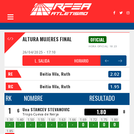
ALTURA MUJERES FINAL
OFICIAL
HORA OFICIAL: 18:23
26/04/2025 - 17:10
L. SALIDA
HORARIO
RE
Beitia Vila, Ruth
2.02
RC
Beitia Vila, Ruth
1.95
RK
NOMBRE
RESULTADO
1
Una STANCEV STEVANOVIC
6
1.80
8
Trops-Cueva de Nerja
1.30
1.40
1.50
1.55
1.60
1.63
1.66
1.69
1.72
1.75
1.80
-
-
-
-
-
-
-
O
-
O
O
1.85