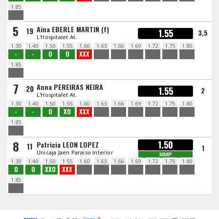
1.85
5
Aina EBERLE MARTIN (f)
19
1.55
3,5
L'Hospitalet At.
1.30
1.40
1.50
1.55
1.60
1.63
1.66
1.69
1.72
1.75
1.80
-
-
O
O
XXX
1.85
7
Anna PEREIRAS NEIRA
20
1.55
2
L'Hospitalet At.
1.30
1.40
1.50
1.55
1.60
1.63
1.66
1.69
1.72
1.75
1.80
-
-
O
XO
XXX
1.85
8
1.50
Patricia LEON LOPEZ
11
1
Unicaja Jaen Paraiso Interior
MMP
1.30
1.40
1.50
1.55
1.60
1.63
1.66
1.69
1.72
1.75
1.80
O
O
XXO
XXX
1.85