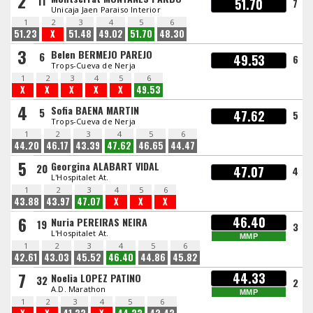
2
11
51.70
7
Unicaja Jaen Paraiso Interior
1
2
3
4
5
6
51.23
X
51.48
49.02
51.70
48.30
3
Belen BERMEJO PAREJO
6
49.53
6
Trops-Cueva de Nerja
1
2
3
4
5
6
X
X
X
X
X
49.53
4
Sofia BAENA MARTIN
5
47.62
5
Trops-Cueva de Nerja
1
2
3
4
5
6
44.20
46.17
43.39
47.62
46.65
44.47
5
Georgina ALABART VIDAL
20
47.07
4
L'Hospitalet At.
1
2
3
4
5
6
43.88
43.97
47.07
X
X
X
6
46.40
Nuria PEREIRAS NEIRA
19
3
L'Hospitalet At.
MMP
1
2
3
4
5
6
42.61
43.03
45.52
46.40
44.86
45.82
7
44.33
Noelia LOPEZ PATINO
32
2
A.D. Marathon
MMP
1
2
3
4
5
6