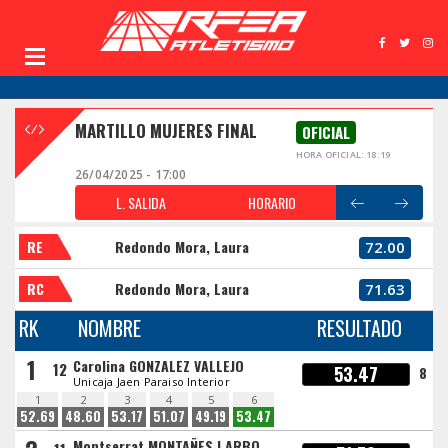
MARTILLO MUJERES FINAL
OFICIAL
HORA OFICIAL: 18:19
26/04/2025 - 17:00
L. SALIDA
HORARIO
RE
Redondo Mora, Laura
72.00
RC
Redondo Mora, Laura
71.63
RK
NOMBRE
RESULTADO
1
Carolina GONZALEZ VALLEJO
12
53.47
8
Unicaja Jaen Paraiso Interior
1
2
3
4
5
6
52.69
48.60
53.17
51.07
49.19
53.47
Montserrat MONTAÑES I ARBO