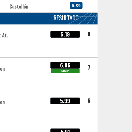
6.89
Castellón
RESULTADO
8
6.19
t At.
6.06
7
hon
MMP
6
5.99
hon
5.91