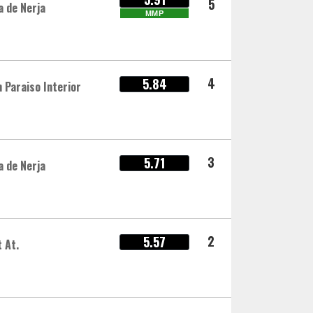
5
 de Nerja
MMP
4
5.84
n Paraiso Interior
3
5.71
 de Nerja
2
5.57
t At.