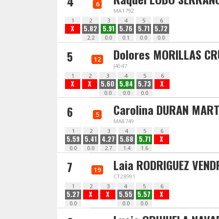
4
6
MA1792
1
2
3
4
5
6
X
5.82
5.91
5.76
5.71
5.72
2.2
0.0
0.1
0.0
0.0
Dolores MORILLAS CR
5
12
J4047
1
2
3
4
5
6
X
X
5.60
5.84
5.73
X
0.0
0.0
0.0
Carolina DURAN MART
6
5
MA8749
1
2
3
4
5
6
5.59
5.41
4.27
5.68
5.71
X
0.0
0.0
2.7
1.4
1.6
Laia RODRIGUEZ VENDR
7
19
CT28991
1
2
3
4
5
6
5.27
X
X
5.55
5.57
X
0.0
0.0
0.0