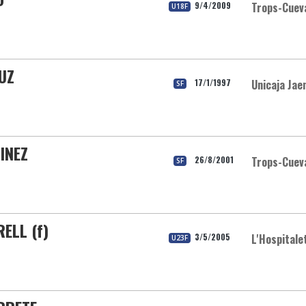
9/4/2009
Trops-Cueva
U18F
UZ
17/1/1997
Unicaja Jae
SF
INEZ
26/8/2001
Trops-Cueva
SF
ELL (f)
3/5/2005
L'Hospitale
U23F