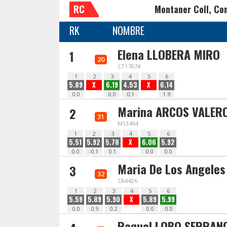
RC
Montaner Coll, Co
RK
NOMBRE
Elena LLOBERA MIRO
1
20
CT17074
1
2
3
4
5
6
5.89
X
6.19
4.53
X
6.14
0.0
0.0
0.1
1.9
Marina ARCOS VALERO
2
31
M13494
1
2
3
4
5
6
5.51
5.92
5.78
X
6.06
5.92
0.0
-0.1
0.1
0.0
0.0
Maria De Los Angele
3
32
CR4426
1
2
3
4
5
6
5.59
5.89
5.90
X
5.89
5.99
0.0
0.9
0.2
0.0
0.0
Raquel LOBO SERRAN