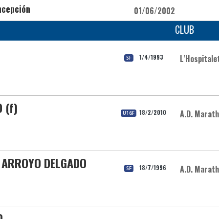
ncepción
01/06/2002
CLUB
1/4/1993
L'Hospitale
SF
 (f)
18/2/2010
A.D. Marat
U16F
s ARROYO DELGADO
18/7/1996
A.D. Marat
SF
O