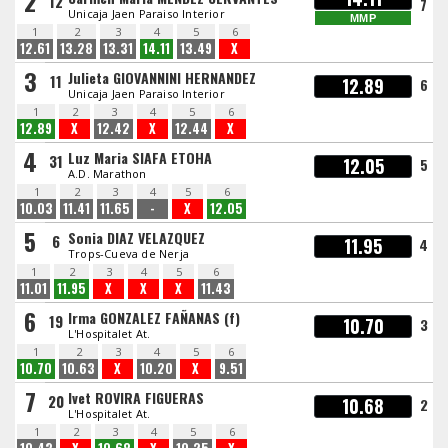
2
12
7
Unicaja Jaen Paraiso Interior
MMP
1
2
3
4
5
6
12.61
13.28
13.31
14.11
13.49
X
3
Julieta GIOVANNINI HERNANDEZ
11
12.89
6
Unicaja Jaen Paraiso Interior
1
2
3
4
5
6
12.89
X
12.42
X
12.44
X
4
Luz Maria SIAFA ETOHA
31
12.05
5
A.D. Marathon
1
2
3
4
5
6
10.03
11.41
11.65
-
X
12.05
5
Sonia DIAZ VELAZQUEZ
6
11.95
4
Trops-Cueva de Nerja
1
2
3
4
5
6
11.01
11.95
X
X
X
11.43
6
Irma GONZALEZ FAÑANAS (f)
19
10.70
3
L'Hospitalet At.
1
2
3
4
5
6
10.70
10.63
X
10.20
X
9.51
7
Ivet ROVIRA FIGUERAS
20
10.68
2
L'Hospitalet At.
1
2
3
4
5
6