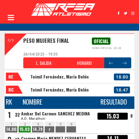
PESO MUJERES FINAL
OFICIAL
HORA OFICIAL: 20:20
26/04/2025 - 19:35
L. SALIDA
HORARIO
RE
Toimil Fernández, María Belén
18.80
RC
Toimil Fernández, María Belén
18.47
RK
NOMBRE
RESULTADO
1
Ambar Del Carmen SANCHEZ MEDINA
32
15.03
8
A.D. Marathon
1
2
3
4
5
6
14.00
15.03
14.79
r
14.11
Carmen Maria MENDEZ CERVANTES