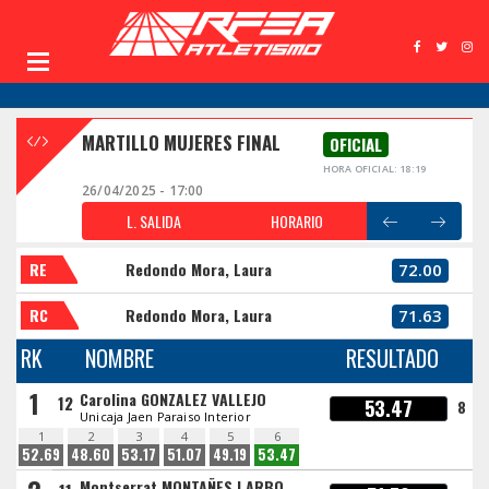
MARTILLO MUJERES FINAL
OFICIAL
HORA OFICIAL: 18:19
26/04/2025 - 17:00
L. SALIDA
HORARIO
RE
Redondo Mora, Laura
72.00
RC
Redondo Mora, Laura
71.63
RK
NOMBRE
RESULTADO
1
Carolina GONZALEZ VALLEJO
12
53.47
8
Unicaja Jaen Paraiso Interior
1
2
3
4
5
6
52.69
48.60
53.17
51.07
49.19
53.47
Montserrat MONTAÑES I ARBO