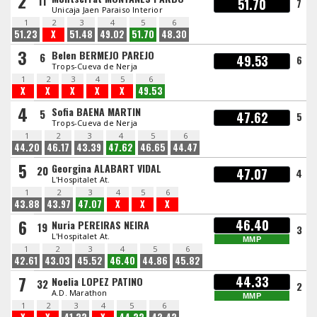
2
11
51.70
7
Unicaja Jaen Paraiso Interior
1
2
3
4
5
6
51.23
X
51.48
49.02
51.70
48.30
3
Belen BERMEJO PAREJO
6
49.53
6
Trops-Cueva de Nerja
1
2
3
4
5
6
X
X
X
X
X
49.53
4
Sofia BAENA MARTIN
5
47.62
5
Trops-Cueva de Nerja
1
2
3
4
5
6
44.20
46.17
43.39
47.62
46.65
44.47
5
Georgina ALABART VIDAL
20
47.07
4
L'Hospitalet At.
1
2
3
4
5
6
43.88
43.97
47.07
X
X
X
6
46.40
Nuria PEREIRAS NEIRA
19
3
L'Hospitalet At.
MMP
1
2
3
4
5
6
42.61
43.03
45.52
46.40
44.86
45.82
7
44.33
Noelia LOPEZ PATINO
32
2
A.D. Marathon
MMP
1
2
3
4
5
6