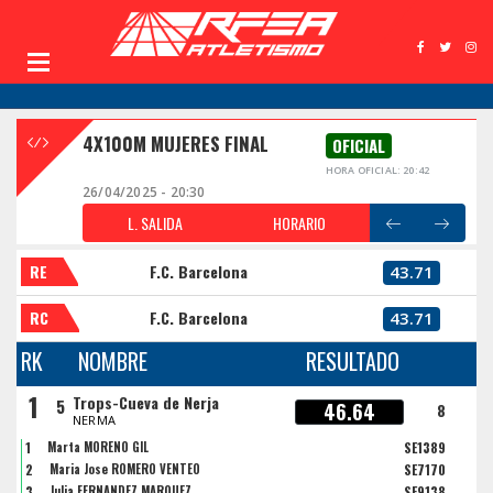
4X100M MUJERES FINAL
OFICIAL
HORA OFICIAL: 20:42
26/04/2025 - 20:30
L. SALIDA
HORARIO
RE
F.C. Barcelona
43.71
RC
F.C. Barcelona
43.71
RK
NOMBRE
RESULTADO
1
Trops-Cueva de Nerja
5
46.64
8
NERMA
1
Marta MORENO GIL
SE1389
2
Maria Jose ROMERO VENTEO
SE7170
3
Julia FERNANDEZ MARQUEZ
SE9138