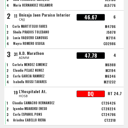
4
Maria HERNANDEZ VILLAMOR
AL5776
2
Unicaja Jaen Paraiso Interior
11
46.67
6
CAJJ
1
Carla MARTITEGUI FARES
M4706
2
Sheila PRADOS TOLEDANO
J5078
3
Lucia VAQUERO CANOVAS
M7114
4
Wayra ROMERO USUGA
CO2986
3
A.D. Marathon
31
47.78
4
ADMM
1
Carlota MENDEZ GIMENEZ
M6988
2
Claudia PELAEZ NUÑEZ
M3194
3
Carla GARCIA RAMIREZ
M6346
4
Isabella ROSSI TAVARES
M21232
L'Hospitalet At.
19
DQ
RT 24.7
HOSB
1
Claudia CAMACHO HERNANDEZ
CT26426
2
Igambo MUAKUKU EÑESO
CT28224
3
Carla ESPAÑOL PONS
CT24706
4
Ariadna CABELLO RIERA
CT2310