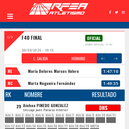
F40 FINAL
OFICIAL
HORA OFICIAL: 11:01
30/03/2025 - 10:15
L. SALIDA
HORARIO
RE
María Dolores Marcos Valero
1:47:10
RC
Marta Nogueira Fernández
1:49:35
RK
NOMBRE
RESULTADO
Ainhoa PINEDO GONZALEZ
29
DNS
Unicaja Jaen Paraiso Interior
Km 1
Km 2
Km 3
Km 4
Km 5
Km 6
Km 7
Km 8
Km 9
Km 10
Km 11
Km 12
Km 13
Km 14
Km 15
Km 16
Km 17
Km 18
Km 19
META