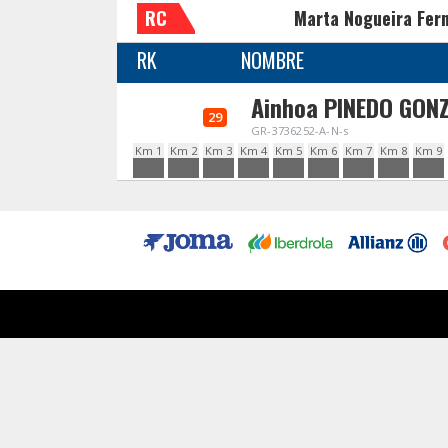
RC
Marta Nogueira Fer
RK
NOMBRE
Ainhoa PINEDO GON
29
GR-3736252-A-N-s
Km 1
Km 2
Km 3
Km 4
Km 5
Km 6
Km 7
Km 8
Km 9