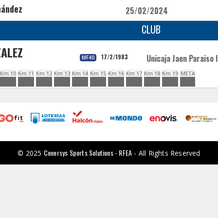
nández
25/02/2024
CLUB
ZALEZ
17/2/1983
Unicaja Jaen Paraiso 
MF40
Km 10
Km 11
Km 12
Km 13
Km 14
Km 15
Km 16
Km 17
Km 18
Km 19
META
Conersys Sports Solutions - RFEA
© 2025
- All Rights Reserved