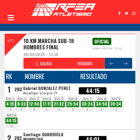
10 KM MARCHA SUB-18
OFICIAL
HOMBRES FINAL
HORA OFICIAL: 13:22
30/03/2025 - 12:20
L. SALIDA
HORARIO
RK
NOMBRE
RESULTADO
1
Gabriel GONZALEZ PEREZ
203
44:15
Alcampo Scorpio 71
Km 1
Km 2
Km 3
Km 4
Km 5
Km 6
Km 7
Km 8
Km 9
4:15
8:33
12:50
17:11
21:32
25:54
30:24
34:58
39:34
1
1
1
1
1
1
1
1
1
META
44:15
1
Santiago GUARDIOLA
2
202
46:01
MONDEJAR