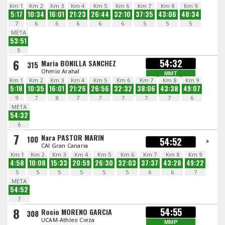
Km 1
Km 2
Km 3
Km 4
Km 5
Km 6
Km 7
Km 8
Km 9
5:17
10:34
16:01
21:23
26:44
32:10
37:35
43:06
48:34
7
6
6
6
6
6
5
5
5
META
53:51
5
6
54:32
Maria BONILLA SANCHEZ
315
Ohmio Arahal
MMT
Km 1
Km 2
Km 3
Km 4
Km 5
Km 6
Km 7
Km 8
Km 9
5:18
10:35
16:01
21:26
26:56
32:32
38:06
43:38
49:07
9
7
8
7
7
7
7
7
6
META
54:32
6
7
Nara PASTOR MARIN
100
54:52
>
CAI Gran Canaria
Km 1
Km 2
Km 3
Km 4
Km 5
Km 6
Km 7
Km 8
Km 9
4:58
10:08
15:33
20:59
26:30
32:03
37:37
43:28
49:22
5
5
5
5
5
5
6
6
7
META
54:52
7
8
54:55
Rocio MORENO GARCIA
308
UCAM-Athleo Cieza
MMP