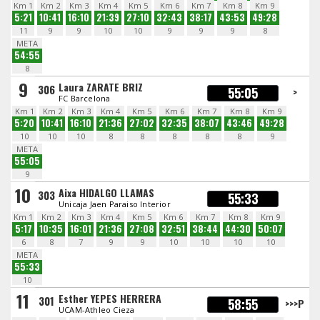
Km 1
Km 2
Km 3
Km 4
Km 5
Km 6
Km 7
Km 8
Km 9
5:21
10:41
16:10
21:39
27:10
32:43
38:17
43:53
49:28
11
9
9
10
10
9
9
9
8
META
54:55
8
9
Laura ZARATE BRIZ
306
55:05
>
FC Barcelona
Km 1
Km 2
Km 3
Km 4
Km 5
Km 6
Km 7
Km 8
Km 9
5:20
10:41
16:10
21:36
27:02
32:35
38:07
43:46
49:28
10
10
10
8
8
8
8
8
9
META
55:05
9
10
Aixa HIDALGO LLAMAS
303
55:33
Unicaja Jaen Paraiso Interior
Km 1
Km 2
Km 3
Km 4
Km 5
Km 6
Km 7
Km 8
Km 9
5:17
10:35
16:01
21:36
27:08
32:51
38:44
44:30
50:07
6
8
7
9
9
10
10
10
10
META
55:33
10
11
Esther YEPES HERRERA
301
58:55
>>>P
UCAM-Athleo Cieza