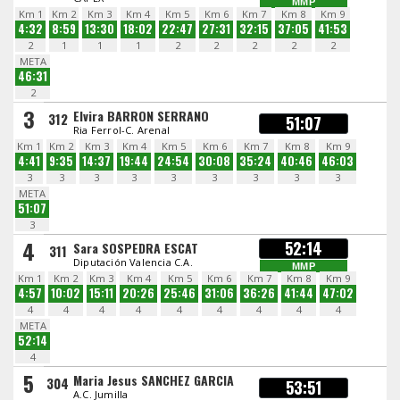
MMP
Km 1
Km 2
Km 3
Km 4
Km 5
Km 6
Km 7
Km 8
Km 9
4:32
8:59
13:30
18:02
22:47
27:31
32:15
37:05
41:53
2
1
1
1
2
2
2
2
2
META
46:31
2
3
Elvira BARRON SERRANO
312
51:07
Ria Ferrol-C. Arenal
Km 1
Km 2
Km 3
Km 4
Km 5
Km 6
Km 7
Km 8
Km 9
4:41
9:35
14:37
19:44
24:54
30:08
35:24
40:46
46:03
3
3
3
3
3
3
3
3
3
META
51:07
3
4
52:14
Sara SOSPEDRA ESCAT
311
Diputación Valencia C.A.
MMP
Km 1
Km 2
Km 3
Km 4
Km 5
Km 6
Km 7
Km 8
Km 9
4:57
10:02
15:11
20:26
25:46
31:06
36:26
41:44
47:02
4
4
4
4
4
4
4
4
4
META
52:14
4
5
Maria Jesus SANCHEZ GARCIA
304
53:51
A.C. Jumilla