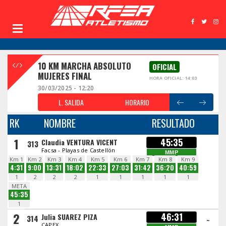
10 KM MARCHA ABSOLUTO
OFICIAL
MUJERES FINAL
HORA OFICIAL: 14:03
30/03/2025 - 12:20
L. SALIDA
HORARIO
RK
NOMBRE
RESULTADO
1
45:35
Claudia VENTURA VICENT
313
Facsa - Playas de Castellón
MMP
Km 1
Km 2
Km 3
Km 4
Km 5
Km 6
Km 7
Km 8
Km 9
4:31
9:00
13:31
18:02
22:33
27:03
31:42
36:20
40:59
1
2
2
2
1
1
1
1
1
META
45:35
1
2
46:31
Julia SUAREZ PIZA
314
~
CAPEX