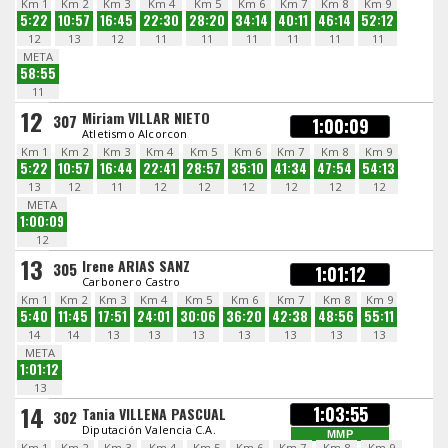
Km 1
Km 2
Km 3
Km 4
Km 5
Km 6
Km 7
Km 8
Km 9
5:22
10:57
16:45
22:30
28:20
34:14
40:11
46:14
52:12
12
13
12
11
11
11
11
11
11
META
58:55
11
12
Miriam VILLAR NIETO
307
1:00:09
Atletismo Alcorcon
Km 1
Km 2
Km 3
Km 4
Km 5
Km 6
Km 7
Km 8
Km 9
5:22
10:57
16:44
22:41
28:57
35:10
41:34
47:54
54:13
13
12
11
12
12
12
12
12
12
META
1:00:09
12
13
Irene ARIAS SANZ
305
1:01:12
Carbonero Castro
Km 1
Km 2
Km 3
Km 4
Km 5
Km 6
Km 7
Km 8
Km 9
5:40
11:45
17:51
24:01
30:06
36:20
42:38
48:56
55:11
14
14
13
13
13
13
13
13
13
META
1:01:12
13
14
1:03:55
Tania VILLENA PASCUAL
302
Diputación Valencia C.A.
MMP
Km 1
Km 2
Km 3
Km 4
Km 5
Km 6
Km 7
Km 8
Km 9