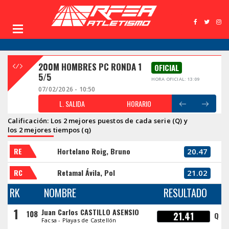
200M HOMBRES PC RONDA 1
OFICIAL
5/5
HORA OFICIAL: 13:09
07/02/2026 - 10:50
L. SALIDA
HORARIO
Calificación: Los 2 mejores puestos de cada serie (Q) y
los 2 mejores tiempos (q)
RE
Hortelano Roig, Bruno
20.47
RC
Retamal Ávila, Pol
21.02
RK
NOMBRE
RESULTADO
1
Juan Carlos CASTILLO ASENSIO
108
21.41
Q
Facsa - Playas de Castellón