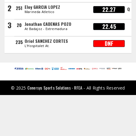
2
Eloy GARCIA LOPEZ
251
22.27
Q
Marineda Atletico
3
Jonathan CADENAS POZO
20
22.45
At Badajoz - Extremadura
Oriol SANCHEZ CORTES
235
DNF
L'Hospitalet At.
Conersys Sports Solutions - RFEA
© 2025
- All Rights Reserved