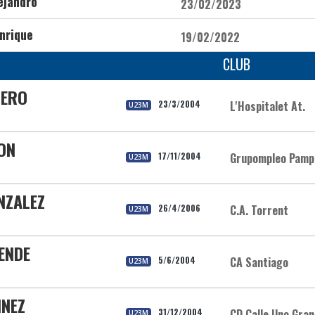
ejandro
23/02/2023
nrique
19/02/2022
CLUB
MERO
23/3/2004
L'Hospitalet At.
U23M
ON
17/11/2004
Grupompleo Pamp
U23M
NZALEZ
26/4/2006
C.A. Torrent
U23M
ENDE
5/6/2004
CA Santiago
U23M
INEZ
31/12/2004
CD Calle Uno Gra
U23M