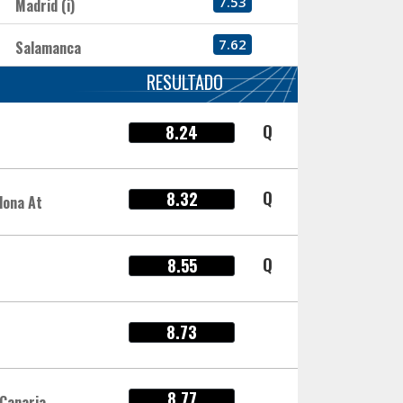
7.53
Madrid (i)
7.62
Salamanca
RESULTADO
Q
8.24
Q
8.32
lona At
Q
8.55
8.73
8.77
nCanaria