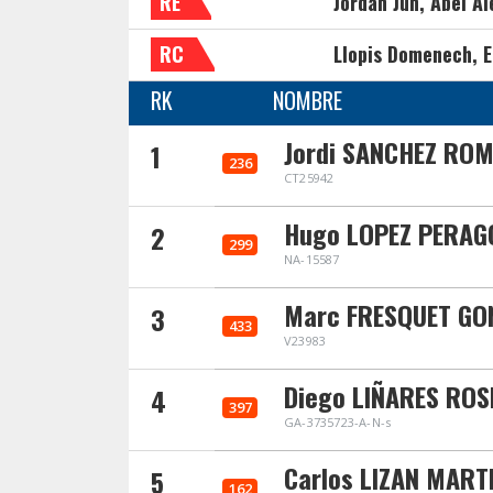
RE
Jordan Jun, Abel Al
RC
Llopis Domenech, E
RK
NOMBRE
Jordi SANCHEZ RO
1
236
CT25942
Hugo LOPEZ PERAG
2
299
NA-15587
Marc FRESQUET GO
3
433
V23983
Diego LIÑARES ROS
4
397
GA-3735723-A-N-s
Carlos LIZAN MART
5
162