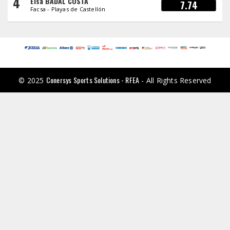
4
Elsa BADAL COSTA
7.74
Facsa - Playas de Castellón
Conersys Sports Solutions - RFEA
© 2025
- All Rights Reserved