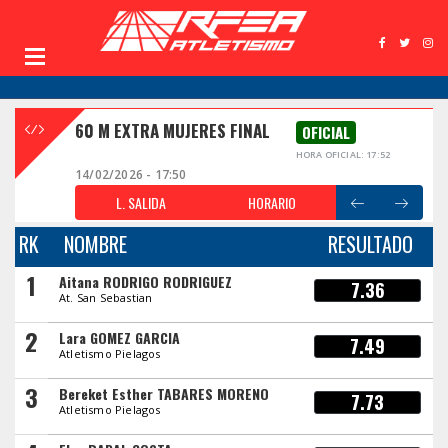
60 M EXTRA MUJERES FINAL
OFICIAL
HORA OFICIAL: 17:52
14/02/2026 - 17:50
L. SALIDA
HORARIO
RK
NOMBRE
RESULTADO
1
Aitana RODRIGO RODRIGUEZ
7.36
At. San Sebastian
2
Lara GOMEZ GARCIA
7.49
Atletismo Pielagos
3
Bereket Esther TABARES MORENO
7.73
Atletismo Pielagos