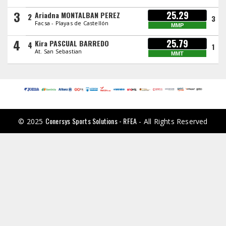
3
25.29
Ariadna MONTALBAN PEREZ
2
3
Facsa - Playas de Castellón
MMP
4
25.79
Kira PASCUAL BARREDO
4
1
At. San Sebastian
MMT
Conersys Sports Solutions - RFEA
© 2025
- All Rights Reserved