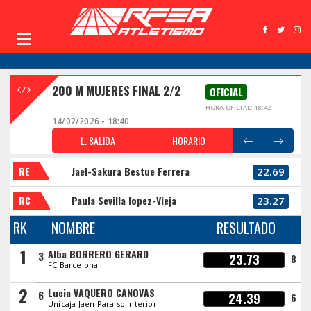
200 M MUJERES FINAL 2/2
OFICIAL
HORA OFICIAL: 18:42
14/02/2026 - 18:40
L. SALIDA
HORARIO
RE
Jael-Sakura Bestue Ferrera
22.69
RC
Paula Sevilla lopez-Vieja
23.27
RK
NOMBRE
RESULTADO
1
Alba BORRERO GERARD
3
23.73
8
FC Barcelona
2
Lucia VAQUERO CANOVAS
6
24.39
6
Unicaja Jaen Paraiso Interior