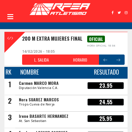
200 M EXTRA MUJERES FINAL
OFICIAL
HORA OFICIAL: 18:04
14/02/2026 - 18:05
L. SALIDA
HORARIO
RK
NOMBRE
RESULTADO
1
Carmen MARCO MORA
23.95
Diputación Valencia C.A.
2
Nora SUAREZ MARCOS
24.55
Trops-Cueva de Nerja
3
Irene BASARTE HERNANDEZ
25.95
At. San Sebastian