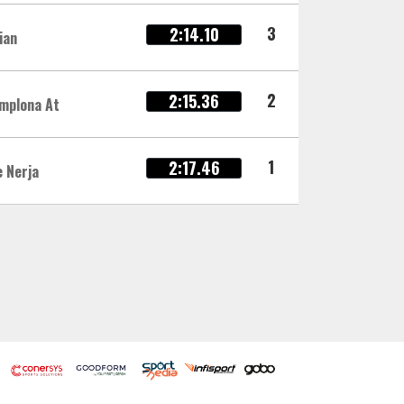
3
2:14.10
ian
2
2:15.36
mplona At
1
2:17.46
 Nerja