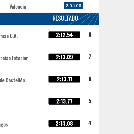
2:04.08
Valencia
RESULTADO
8
2:12.54
ncia C.A.
7
2:13.09
raiso Interior
6
2:13.11
 de Castellón
5
2:13.77
4
2:14.08
agos