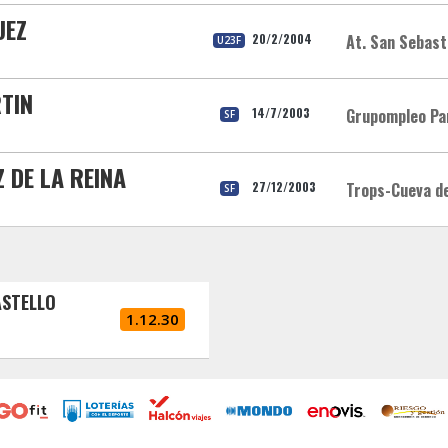
UEZ
20/2/2004
At. San Sebast
U23F
TIN
14/7/2003
Grupompleo Pa
SF
 DE LA REINA
27/12/2003
Trops-Cueva de
SF
ASTELLO
1.12.30