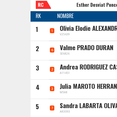
RC
Esther Desviat Ponc
RK
NOMBRE
Olivia Elodie ALEXAND
1
1
V25639
Valme PRADO DURAN
2
6
SE6826
Andrea RODRIGUEZ CA
3
2
A11451
Julia MAROTO HERRAN
4
3
M568
Sandra LABARTA OLIV
5
7
AR3093