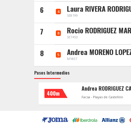
Laura RIVERA RODRIG
6
4
SE8199
Rocio RODRIGUEZ MAR
7
8
SE7453
Andrea MORENO LOPEZ
8
5
M1807
Pasos Intermedios
Andrea RODRIGUEZ C
400m
Facsa - Playas de Castellón