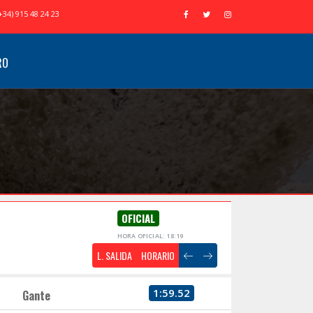
+34) 915 48 24 23
RO
OFICIAL
HORA OFICIAL: 18:19
L. SALIDA
HORARIO
1:59.52
Gante