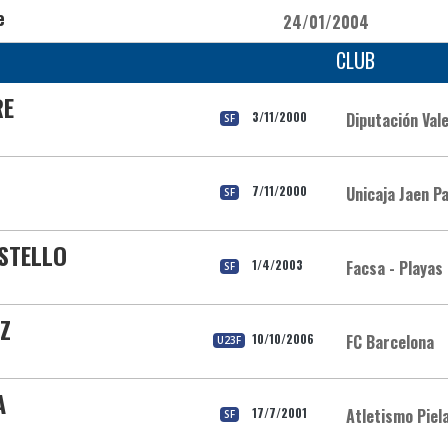
e
24/01/2004
CLUB
RE
3/11/2000
Diputación Vale
SF
7/11/2000
Unicaja Jaen Pa
SF
STELLO
1/4/2003
Facsa - Playas
SF
Z
10/10/2006
FC Barcelona
U23F
A
17/7/2001
Atletismo Piel
SF