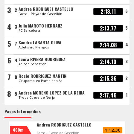
3
Andrea RODRIGUEZ CASTELLO
2
2:13.11
6
Facsa - Playas de Castellón
4
Julia MAROTO HERRANZ
3
2:13.77
5
FC Barcelona
5
Sandra LABARTA OLIVA
7
2:14.08
4
Atletismo Pielagos
6
Laura RIVERA RODRIGUEZ
4
2:14.10
3
At. San Sebastian
7
Rocio RODRIGUEZ MARTIN
8
2:15.36
2
Grupompleo Pamplona At
8
Andrea MORENO LOPEZ DE LA REINA
5
2:17.46
1
Trops-Cueva de Nerja
Pasos Intermedios
Andrea RODRIGUEZ CASTELLO
400m
1.12.30
Facsa - Playas de Castellón