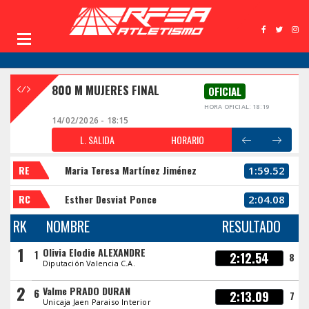
800 M MUJERES FINAL
OFICIAL
HORA OFICIAL: 18:19
14/02/2026 - 18:15
L. SALIDA
HORARIO
RE
Maria Teresa Martínez Jiménez
1:59.52
RC
Esther Desviat Ponce
2:04.08
RK
NOMBRE
RESULTADO
1
Olivia Elodie ALEXANDRE
1
2:12.54
8
Diputación Valencia C.A.
2
Valme PRADO DURAN
6
2:13.09
7
Unicaja Jaen Paraiso Interior