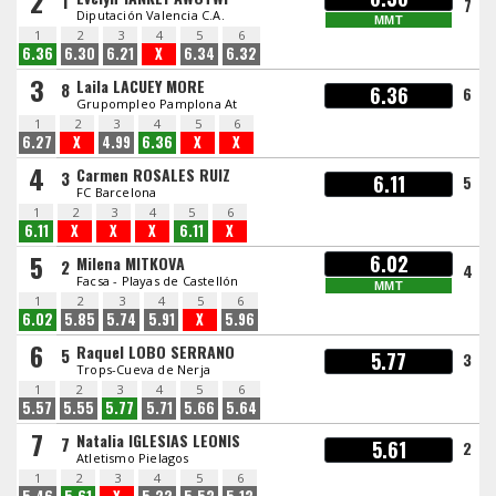
2
1
7
Diputación Valencia C.A.
MMT
1
2
3
4
5
6
6.36
6.30
6.21
X
6.34
6.32
3
Laila LACUEY MORE
8
6.36
6
Grupompleo Pamplona At
1
2
3
4
5
6
6.27
X
4.99
6.36
X
X
4
Carmen ROSALES RUIZ
3
6.11
5
FC Barcelona
1
2
3
4
5
6
6.11
X
X
X
6.11
X
5
6.02
Milena MITKOVA
2
4
Facsa - Playas de Castellón
MMT
1
2
3
4
5
6
6.02
5.85
5.74
5.91
X
5.96
6
Raquel LOBO SERRANO
5
5.77
3
Trops-Cueva de Nerja
1
2
3
4
5
6
5.57
5.55
5.77
5.71
5.66
5.64
7
Natalia IGLESIAS LEONIS
7
5.61
2
Atletismo Pielagos
1
2
3
4
5
6