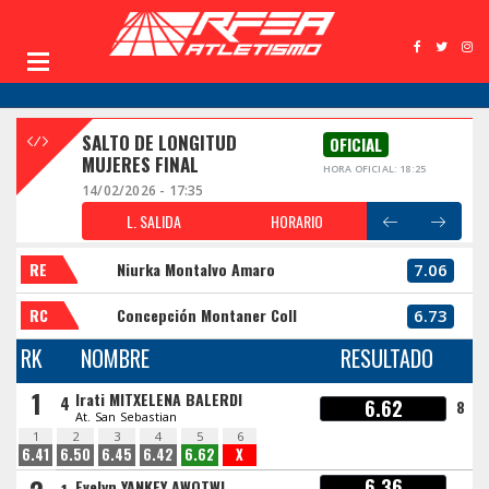
SALTO DE LONGITUD
OFICIAL
MUJERES FINAL
HORA OFICIAL: 18:25
14/02/2026 - 17:35
L. SALIDA
HORARIO
RE
Niurka Montalvo Amaro
7.06
RC
Concepción Montaner Coll
6.73
RK
NOMBRE
RESULTADO
1
Irati MITXELENA BALERDI
4
6.62
8
At. San Sebastian
1
2
3
4
5
6
6.41
6.50
6.45
6.42
6.62
X
6.36
Evelyn YANKEY AWOTWI