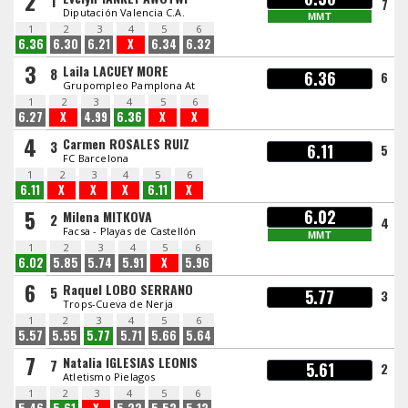
2
1
7
Diputación Valencia C.A.
MMT
1
2
3
4
5
6
6.36
6.30
6.21
X
6.34
6.32
3
Laila LACUEY MORE
8
6.36
6
Grupompleo Pamplona At
1
2
3
4
5
6
6.27
X
4.99
6.36
X
X
4
Carmen ROSALES RUIZ
3
6.11
5
FC Barcelona
1
2
3
4
5
6
6.11
X
X
X
6.11
X
5
6.02
Milena MITKOVA
2
4
Facsa - Playas de Castellón
MMT
1
2
3
4
5
6
6.02
5.85
5.74
5.91
X
5.96
6
Raquel LOBO SERRANO
5
5.77
3
Trops-Cueva de Nerja
1
2
3
4
5
6
5.57
5.55
5.77
5.71
5.66
5.64
7
Natalia IGLESIAS LEONIS
7
5.61
2
Atletismo Pielagos
1
2
3
4
5
6