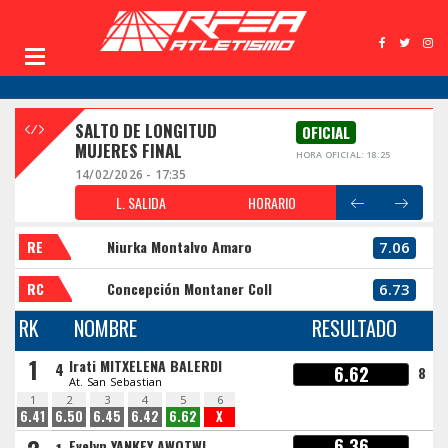
SALTO DE LONGITUD
OFICIAL
MUJERES FINAL
HORA OFICIAL: 18:25
14/02/2026 - 17:35
L. SALIDA
HORARIO
RE
Niurka Montalvo Amaro
7.06
RC
Concepción Montaner Coll
6.73
RK
NOMBRE
RESULTADO
1
Irati MITXELENA BALERDI
4
6.62
8
At. San Sebastian
1
2
3
4
5
6
6.41
6.50
6.45
6.42
6.62
X
6.36
Evelyn YANKEY AWOTWI