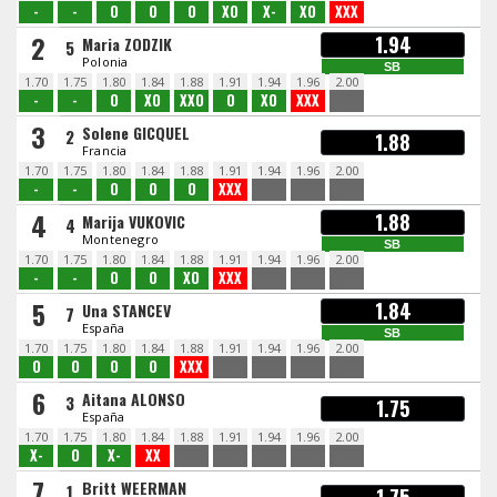
-
-
O
O
O
XO
X-
XO
XXX
2
1.94
Maria ZODZIK
5
Polonia
SB
1.70
1.75
1.80
1.84
1.88
1.91
1.94
1.96
2.00
-
-
O
XO
XXO
O
XO
XXX
3
Solene GICQUEL
2
1.88
Francia
1.70
1.75
1.80
1.84
1.88
1.91
1.94
1.96
2.00
-
-
O
O
O
XXX
4
1.88
Marija VUKOVIC
4
Montenegro
SB
1.70
1.75
1.80
1.84
1.88
1.91
1.94
1.96
2.00
-
-
O
O
XO
XXX
5
1.84
Una STANCEV
7
España
SB
1.70
1.75
1.80
1.84
1.88
1.91
1.94
1.96
2.00
O
O
O
O
XXX
6
Aitana ALONSO
3
1.75
España
1.70
1.75
1.80
1.84
1.88
1.91
1.94
1.96
2.00
X-
O
X-
XX
7
Britt WEERMAN
1