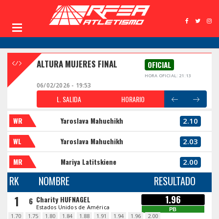
ALTURA MUJERES FINAL
OFICIAL
HORA OFICIAL: 21:13
06/02/2026 - 19:53
L. SALIDA
HORARIO
WR
Yaroslava Mahuchikh
2.10
WL
Yaroslava Mahuchikh
2.03
MR
Mariya Latitskiene
2.00
RK
NOMBRE
RESULTADO
1
1.96
Charity HUFNAGEL
6
Estados Unidos de América
PB
1.70
1.75
1.80
1.84
1.88
1.91
1.94
1.96
2.00