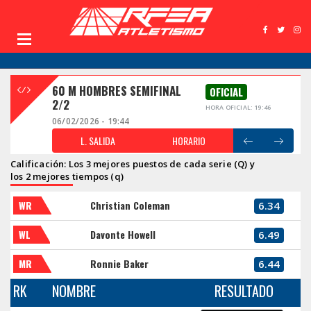
60 M HOMBRES SEMIFINAL
OFICIAL
2/2
HORA OFICIAL: 19:46
06/02/2026 - 19:44
L. SALIDA
HORARIO
Calificación: Los 3 mejores puestos de cada serie (Q) y
los 2 mejores tiempos (q)
WR
Christian Coleman
6.34
WL
Davonte Howell
6.49
MR
Ronnie Baker
6.44
RK
NOMBRE
RESULTADO