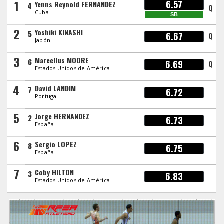
1
6.57
Yenns Reynold FERNANDEZ
4
Q
Cuba
SB
2
Yoshiki KINASHI
5
6.67
Q
Japón
3
Marcellus MOORE
6
6.69
Q
Estados Unidos de América
4
David LANDIM
7
6.72
Portugal
5
Jorge HERNANDEZ
2
6.73
España
6
Sergio LOPEZ
8
6.75
España
7
Coby HILTON
3
6.83
Estados Unidos de América