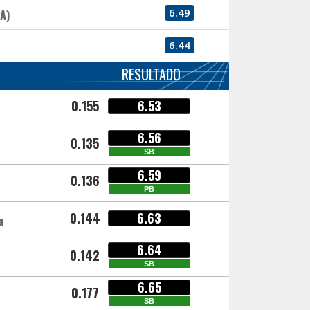
6.49
A)
6.44
RESULTADO
0.155
6.53
6.56
0.135
SB
6.59
0.136
PB
0.144
6.63
a
6.64
0.142
SB
6.65
0.177
SB