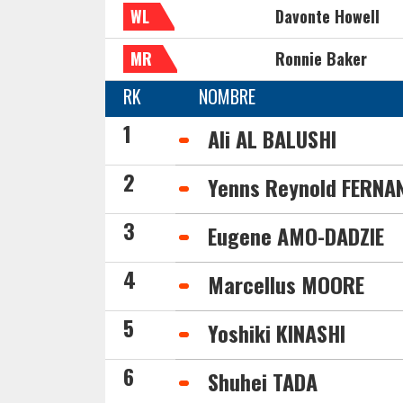
WL
Davonte Howell
MR
Ronnie Baker
RK
NOMBRE
1
Ali AL BALUSHI
2
Yenns Reynold FERNA
3
Eugene AMO-DADZIE
4
Marcellus MOORE
5
Yoshiki KINASHI
6
Shuhei TADA