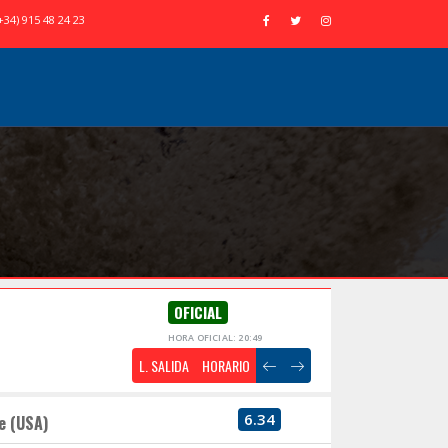
+34) 915 48 24 23
OFICIAL
HORA OFICIAL: 20:49
L. SALIDA
HORARIO
6.34
e (USA)