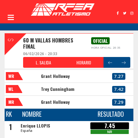
60 M VALLAS HOMBRES
OFICIAL
FINAL
HORA OFICIAL: 20:35
06/02/2026 - 20:33
L. SALIDA
HORARIO
WR
Grant Holloway
7.27
WL
Trey Cunningham
7.42
MR
Grant Holloway
7.29
RK
NOMBRE
RESULTADO
1
7.45
Enrique LLOPIS
España
NR