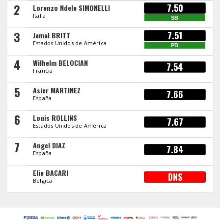
2
7.50
Lorenzo Ndele SIMONELLI
Italia
SB
3
7.51
Jamal BRITT
Estados Unidos de América
PB
4
Wilhelm BELOCIAN
7.54
Francia
5
Asier MARTINEZ
7.66
España
6
Louis ROLLINS
7.67
Estados Unidos de América
7
Angel DIAZ
7.84
España
Elie BACARI
DNS
Bélgica