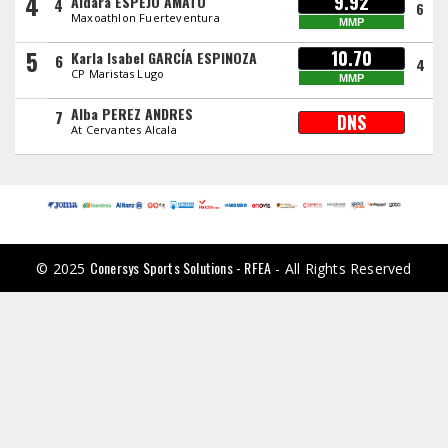
4
9.92
Aldara ESPEJO AMATO
4
6
Maxoathlon Fuerteventura
MMP
5
10.70
Karla Isabel GARCÍA ESPINOZA
6
4
CP Maristas Lugo
MMP
Alba PEREZ ANDRES
7
DNS
At Cervantes Alcala
Conersys Sports Solutions - RFEA
© 2025
- All Rights Reserved