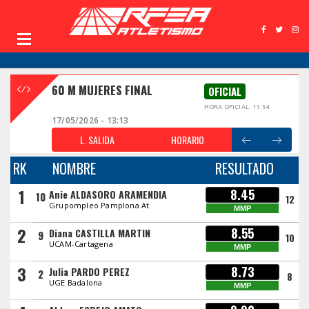
60 M MUJERES FINAL
OFICIAL
HORA OFICIAL: 11:54
17/05/2026 - 13:13
L. SALIDA
HORARIO
RK
NOMBRE
RESULTADO
1
8.45
Anie ALDASORO ARAMENDIA
10
12
Grupompleo Pamplona At
MMP
2
8.55
Diana CASTILLA MARTIN
9
10
UCAM-Cartagena
MMP
3
8.73
Julia PARDO PEREZ
2
8
UGE Badalona
MMP