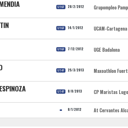
MENDIA
28/2/2012
Grupompleo Pamp
U16F
TIN
14/1/2012
UCAM-Cartagena
U16F
7/12/2012
UGE Badalona
U16F
O
25/3/2013
Maxoathlon Fuert
U14F
 ESPINOZA
8/8/2013
CP Maristas Lug
U14F
8/1/2012
At Cervantes Alc