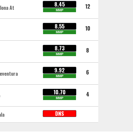
8.45
12
lona At
MMP
8.55
10
MMP
8.73
8
MMP
9.92
6
eventura
MMP
10.70
4
o
MMP
DNS
ala