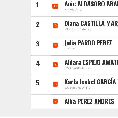
Anie ALDASORO ARA
1
10
NA-3970797
Diana CASTILLA MAR
2
9
MU-3801851-A-T-s
Julia PARDO PEREZ
3
2
CL8418
Aldara ESPEJO AMAT
4
4
FV-3966040-A-T-s
Karla Isabel GARCÍA
5
6
GA-3954369-A-T-s
Alba PEREZ ANDRES
7