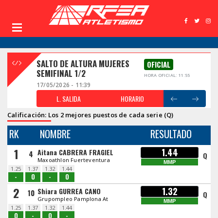
SALTO DE ALTURA MUJERES
OFICIAL
SEMIFINAL 1/2
HORA OFICIAL: 11:55
17/05/2026 - 11:39
L. SALIDA
HORARIO
Calificación: Los 2 mejores puestos de cada serie (Q)
RK
NOMBRE
RESULTADO
1
1.44
Aitana CABRERA FRAGIEL
4
Q
Maxoathlon Fuerteventura
MMP
1.25
1.37
1.32
1.44
-
O
-
O
2
1.32
Shiara GURREA CANO
10
Q
Grupompleo Pamplona At
MMP
1.25
1.37
1.32
1.44
O
-
O
-