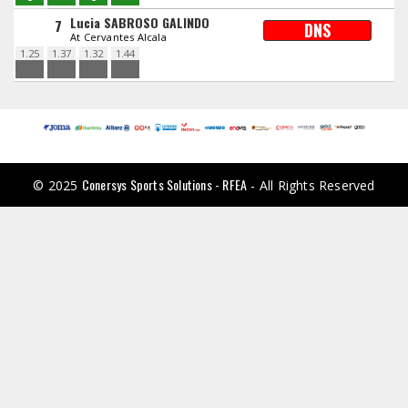
Lucia SABROSO GALINDO
7
DNS
At Cervantes Alcala
1.25
1.37
1.32
1.44
Conersys Sports Solutions - RFEA
© 2025
- All Rights Reserved