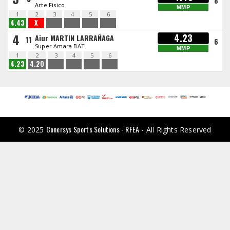
8
Arte Fisico
MMP
1
2
3
4
5
6
4.43
X
4
4.23
Aiur MARTIN LARRAÑAGA
11
6
Super Amara BAT
MMP
1
2
3
4
5
6
4.23
4.20
Conersys Sports Solutions - RFEA
© 2025
- All Rights Reserved