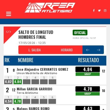
SALTO DE LONGITUD
OFICIAL
HOMBRES FINAL
HORA OFICIAL: 12:57
17/05/2026 - 12:35
L. SALIDA
HORARIO
RK
NOMBRE
RESULTADO
1
4.84
Jose Alejandro CERVANTES GOMEZ
8
12
Union Madrileña de Atletismo
MMP
1
2
3
4
5
6
4.82
4.84
2
4.78
Millan GARCIA GARRIDO
12
10
Terra Atletismo
MMP
1
2
3
4
5
6
4.54
4.78
3
4.43
Mateos RAMOS ROMO
5