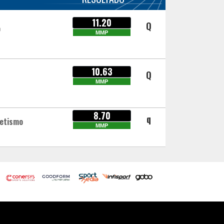
11.20
Q
o
MMP
10.63
Q
MMP
8.70
q
letismo
MMP