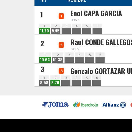
Enol CAPA GARCIA
1
1
O967
1
2
3
4
5
6
11.20
9.95
Raul CONDE GALLEGO
2
5
EX872
1
2
3
4
5
6
10.63
10.38
3
Gonzalo GORTAZAR U
8
1
2
3
4
5
6
8.58
8.70