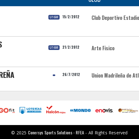
15/2/2012
Club Deportivo Estadi
U16M
S
21/2/2012
Arte Fisico
U16M
REÑA
26/7/2012
Union Madrileña de At
Conersys Sports Solutions - RFEA
© 2025
- All Rights Reserved