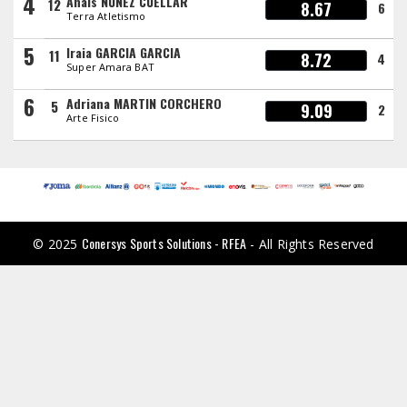
4
Anais NUÑEZ CUELLAR
12
8.67
6
Terra Atletismo
5
Iraia GARCIA GARCIA
11
8.72
4
Super Amara BAT
6
Adriana MARTIN CORCHERO
5
9.09
2
Arte Fisico
Conersys Sports Solutions - RFEA
© 2025
- All Rights Reserved