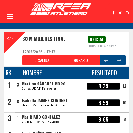
60 M MUJERES FINAL
OFICIAL
HORA OFICIAL: 13:12
17/05/2026 - 13:13
L. SALIDA
HORARIO
RK
NOMBRE
RESULTADO
1
Martina SÁNCHEZ MORO
3
8.35
12
Soliss UDAT Talavera
2
Isabella JAIMES CORONEL
8
8.59
10
Union Madrileña de Atletismo
3
Mar RIAÑO GONZALEZ
1
8.65
8
Club Deportivo Estadio