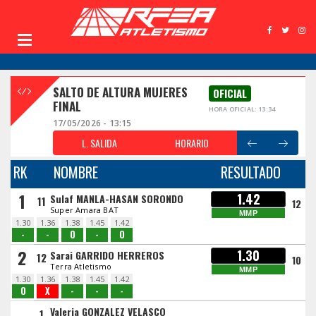
SALTO DE ALTURA MUJERES
OFICIAL
FINAL
HORA OFICIAL: 13:34
17/05/2026 - 13:15
L. SALIDA
HORARIO
RK
NOMBRE
RESULTADO
1
1.42
Sulaf MANLA-HASAN SORONDO
11
12
Super Amara BAT
MMP
1.30
1.36
1.38
1.45
1.42
-
-
O
-
O
2
1.30
Sarai GARRIDO HERREROS
12
10
Terra Atletismo
MMP
1.30
1.36
1.38
1.45
1.42
O
X
-
-
-
Valeria GONZALEZ VELASCO
1