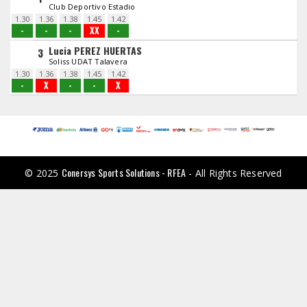
Club Deportivo Estadio
1.30
1.36
1.38
1.45
1.42
-
-
-
XX
-
Lucia PEREZ HUERTAS
3
Soliss UDAT Talavera
1.30
1.36
1.38
1.45
1.42
-
X
-
-
X
Conersys Sports Solutions - RFEA
© 2025
- All Rights Reserved