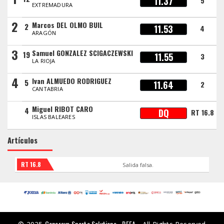
11.37
5
EXTREMADURA
2
Marcos DEL OLMO BUIL
2
11.53
4
ARAGÓN
3
Samuel GONZALEZ SCIGACZEWSKI
19
11.55
3
LA RIOJA
4
Ivan ALMUEDO RODRIGUEZ
5
11.64
2
CANTABRIA
Miguel RIBOT CARO
4
DQ
RT 16.8
ISLAS BALEARES
Artículos
RT 16.8
Salida falsa.
Conersys Sports Solutions - RFEA