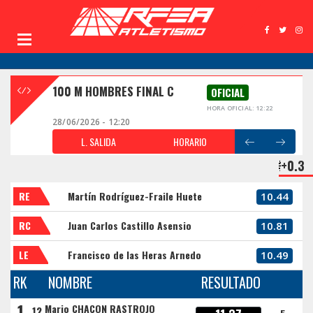
100 M HOMBRES FINAL C
OFICIAL
HORA OFICIAL: 12:22
28/06/2026 - 12:20
L. SALIDA
HORARIO
+0.3
RE
Martín Rodríguez-Fraile Huete
10.44
RC
Juan Carlos Castillo Asensio
10.81
LE
Francisco de las Heras Arnedo
10.49
RK
NOMBRE
RESULTADO
1
Mario CHACON RASTROJO
12