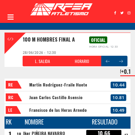
100 M HOMBRES FINAL A
OFICIAL
HORA OFICIAL: 12:33
28/06/2026 - 12:30
L. SALIDA
HORARIO
+0.1
RE
Martín Rodríguez-Fraile Huete
10.44
RC
Juan Carlos Castillo Asensio
10.81
LE
Francisco de las Heras Arnedo
10.49
RK
NOMBRE
RESULTADO
1
10.66
Iker PIÑEIRA NAVARRO
18