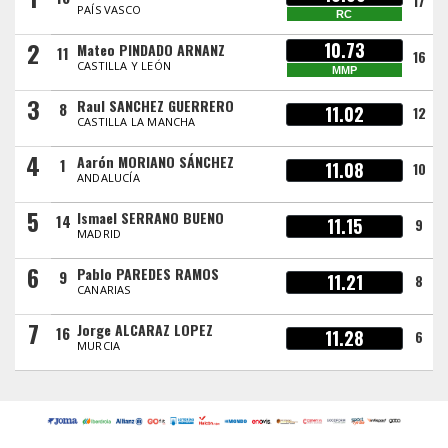
17
PAÍS VASCO
RC
2
10.73
Mateo PINDADO ARNANZ
11
16
CASTILLA Y LEÓN
MMP
3
Raul SANCHEZ GUERRERO
8
11.02
12
CASTILLA LA MANCHA
4
Aarón MORIANO SÁNCHEZ
1
11.08
10
ANDALUCÍA
5
Ismael SERRANO BUENO
14
11.15
9
MADRID
6
Pablo PAREDES RAMOS
9
11.21
8
CANARIAS
7
Jorge ALCARAZ LOPEZ
16
11.28
6
MURCIA