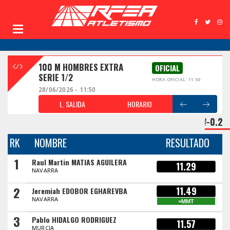
100 M HOMBRES EXTRA
OFICIAL
SERIE 1/2
HORA OFICIAL: 11:50
28/06/2026 - 11:50
L. SALIDA
HORARIO
-0.2
RK
NOMBRE
RESULTADO
1
Raul Martin MATIAS AGUILERA
11.29
NAVARRA
2
11.49
Jeremiah EDOBOR EGHAREVBA
NAVARRA
=MMT
3
Pablo HIDALGO RODRIGUEZ
11.57
MURCIA