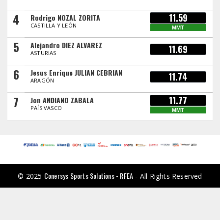
4
11.59
Rodrigo NOZAL ZORITA
CASTILLA Y LEÓN
MMT
5
Alejandro DIEZ ALVAREZ
11.69
ASTURIAS
6
Jesus Enrique JULIAN CEBRIAN
11.74
ARAGÓN
7
11.77
Jon ANDIANO ZABALA
PAÍS VASCO
MMT
Conersys Sports Solutions - RFEA
© 2025
- All Rights Reserved