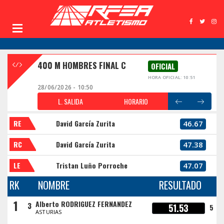
400 M HOMBRES FINAL C
OFICIAL
HORA OFICIAL: 10:51
28/06/2026 - 10:50
L. SALIDA
HORARIO
RE
David García Zurita
46.67
RC
David García Zurita
47.38
LE
Tristan Luño Porroche
47.07
RK
NOMBRE
RESULTADO
1
Alberto RODRIGUEZ FERNANDEZ
3
51.53
5
ASTURIAS