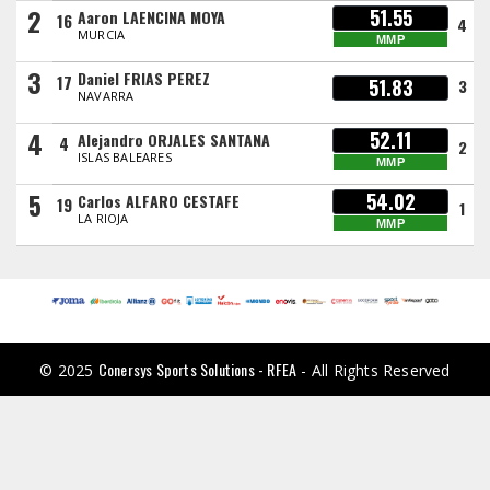
2
51.55
Aaron LAENCINA MOYA
16
4
MURCIA
MMP
3
Daniel FRIAS PEREZ
17
51.83
3
NAVARRA
4
52.11
Alejandro ORJALES SANTANA
4
2
ISLAS BALEARES
MMP
5
54.02
Carlos ALFARO CESTAFE
19
1
LA RIOJA
MMP
Conersys Sports Solutions - RFEA
© 2025
- All Rights Reserved