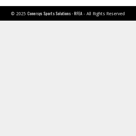
Conersys Sports Solutions - RFEA
© 2025
- All Rights Reserved