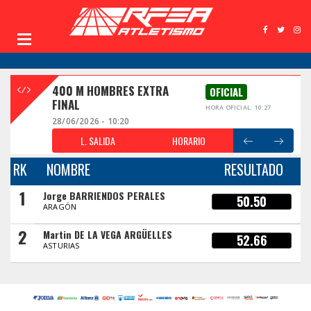
400 M HOMBRES EXTRA
OFICIAL
FINAL
HORA OFICIAL: 10:27
28/06/2026 - 10:20
L. SALIDA
HORARIO
RK
NOMBRE
RESULTADO
1
Jorge BARRIENDOS PERALES
50.50
ARAGÓN
2
Martin DE LA VEGA ARGÜELLES
52.66
ASTURIAS