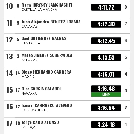
10
Ramy IDRYSSY LAMCHACHTI
8
4:11.72
8
CASTILLA LA MANCHA
11
Juan Alejandro BENITEZ LOSADA
9
4:12.30
7
CANARIAS
12
Gael GUTIERREZ BALBAS
5
4:12.45
6
CANTABRIA
13
Mateo JIMENEZ SUBERVIOLA
3
4:13.53
5
ASTURIAS
14
Diego HERNANDO CARRERA
14
4:16.01
4
MADRID
15
4:16.48
Oier GARCIA GALARDI
17
3
NAVARRA
MMP
16
Ismael CARRASCO ACEVEDO
12
4:16.64
2
EXTREMADURA
17
Jorge CARO ALONSO
19
4:24.18
1
LA RIOJA