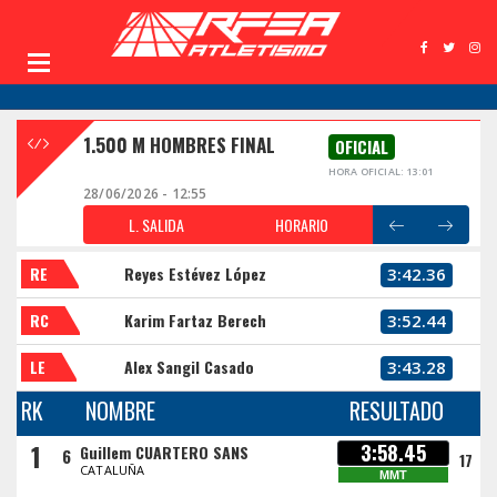
1.500 M HOMBRES FINAL
OFICIAL
HORA OFICIAL: 13:01
28/06/2026 - 12:55
L. SALIDA
HORARIO
RE
Reyes Estévez López
3:42.36
RC
Karim Fartaz Berech
3:52.44
LE
Alex Sangil Casado
3:43.28
RK
NOMBRE
RESULTADO
1
3:58.45
Guillem CUARTERO SANS
6
17
CATALUÑA
MMT