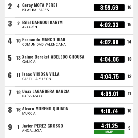
2
Geray MOTA PEREZ
4
3:59.69
16
ISLAS BALEARES
3
Bilal DAHAOUI KARYM
2
4:02.33
15
ARAGÓN
4
Fernando MARCO JUAN
10
4:02.68
14
COMUNIDAD VALENCIANA
5
Xaime Bereket ABELEDO CHOUSA
13
4:04.06
13
GALICIA
6
Isaac VICIOSA VILLA
11
4:04.75
12
CASTILLA Y LEÓN
7
Unax LAGARDERA GARCIA
18
4:09.01
11
PAÍS VASCO
8
Alvaro MORENO QUIJADA
16
4:10.74
10
MURCIA
9
4:11.25
Javier PEREZ GROSSO
1
9
ANDALUCÍA
MMP