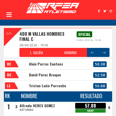
400 M VALLAS HOMBRES
OFICIAL
FINAL C
HORA OFICIAL: 10:06
28/06/2026 - 10:00
L. SALIDA
HORARIO
RE
Aleix Porras Cantons
50.38
RC
David Perez Bruque
52.58
LE
Tristan Luño Porroche
50.68
RK
NOMBRE
RESULTADO
1
57.88
Alfredo HERES GOMEZ
3
6
ASTURIAS
MMP