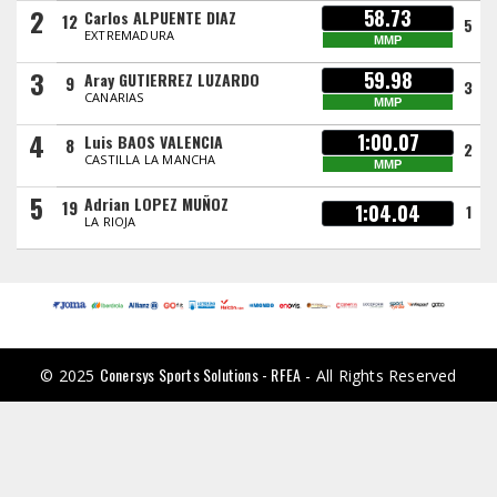
2
58.73
Carlos ALPUENTE DIAZ
12
5
EXTREMADURA
MMP
3
59.98
Aray GUTIERREZ LUZARDO
9
3
CANARIAS
MMP
4
1:00.07
Luis BAOS VALENCIA
8
2
CASTILLA LA MANCHA
MMP
5
Adrian LOPEZ MUÑOZ
19
1:04.04
1
LA RIOJA
Conersys Sports Solutions - RFEA
© 2025
- All Rights Reserved