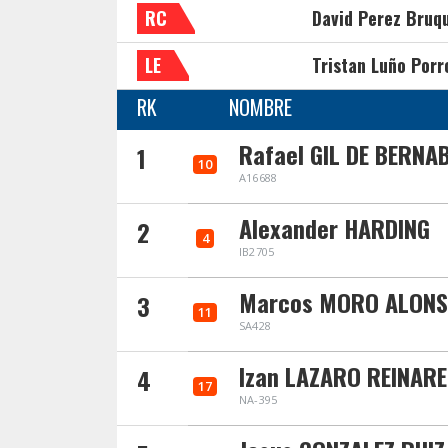
RC
David Perez Bruq
LE
Tristan Luño Porr
RK
NOMBRE
Rafael GIL DE BERNA
1
10
A16688
Alexander HARDING
2
4
IB2705
Marcos MORO ALON
3
11
SA428
Izan LAZARO REINARE
4
17
NA-395