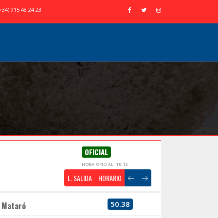
+34) 915 48 24 23
OFICIAL
HORA OFICIAL: 10:12
L. SALIDA
HORARIO
50.38
Mataró