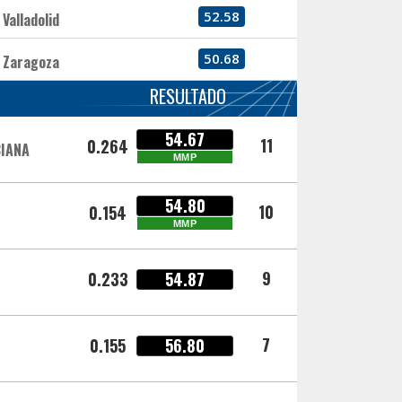
52.58
Valladolid
50.68
Zaragoza
RESULTADO
54.67
11
0.264
IANA
MMP
54.80
10
0.154
MMP
9
0.233
54.87
7
0.155
56.80