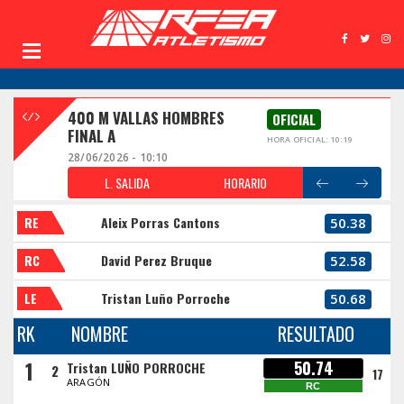
400 M VALLAS HOMBRES
OFICIAL
FINAL A
HORA OFICIAL: 10:19
28/06/2026 - 10:10
L. SALIDA
HORARIO
RE
Aleix Porras Cantons
50.38
RC
David Perez Bruque
52.58
LE
Tristan Luño Porroche
50.68
RK
NOMBRE
RESULTADO
1
50.74
Tristan LUÑO PORROCHE
2
17
ARAGÓN
RC