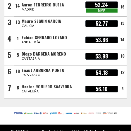
2
52.24
Aaron FERREIRO BUELA
14
16
MADRID
MMP
3
Mauro SEGUIN GARCIA
13
52.77
15
GALICIA
4
Fabian SERRANO LOZANO
1
53.86
14
ANDALUCÍA
5
Diego BARCENA MORENO
5
53.98
13
CANTABRIA
6
Eñaut ARBURUA PORTU
18
54.18
12
PAÍS VASCO
7
Hector ROBLEDO SAAVEDRA
6
56.10
8
CATALUÑA