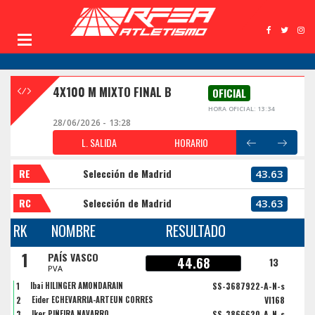
4X100 M MIXTO FINAL B
OFICIAL
HORA OFICIAL: 13:34
28/06/2026 - 13:28
L. SALIDA
HORARIO
RE
Selección de Madrid
43.63
RC
Selección de Madrid
43.63
RK
NOMBRE
RESULTADO
1
PAÍS VASCO
44.68
13
PVA
1
Ibai HILINGER AMONDARAIN
SS-3687922-A-N-s
2
Eider ECHEVARRIA-ARTEUN CORRES
VI168
3
Iker PIÑEIRA NAVARRO
SS-3866620-A-N-s