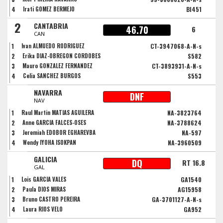
4
Irati GOMEZ BERMEJO
BI451
2
CANTABRIA
46.70
6
CAN
1
Ivan ALMUEDO RODRIGUEZ
CT-3947068-A-N-s
2
Erika DIAZ-OBREGON CORDOBES
S582
3
Mauro GONZALEZ FERNANDEZ
CT-3893931-A-N-s
4
Celia SANCHEZ BURGOS
S553
NAVARRA
DNF
NAV
1
Raul Martin MATIAS AGUILERA
NA-3823764
2
Anne GARCIA FALCES-OSES
NA-3788624
3
Jeremiah EDOBOR EGHAREVBA
NA-597
4
Wendy IYOHA ISOKPAN
NA-3960509
GALICIA
DQ
RT 16.8
GAL
1
Lois GARCIA VALES
GA1540
2
Paula DIOS MIRAS
AG15958
3
Bruno CASTRO PEREIRA
GA-3701127-A-N-s
4
Laura RIOS VELO
GA952