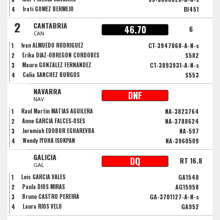
4
Irati GOMEZ BERMEJO
BI451
2
CANTABRIA
46.70
6
CAN
1
Ivan ALMUEDO RODRIGUEZ
CT-3947068-A-N-s
2
Erika DIAZ-OBREGON CORDOBES
S582
3
Mauro GONZALEZ FERNANDEZ
CT-3893931-A-N-s
4
Celia SANCHEZ BURGOS
S553
NAVARRA
DNF
NAV
1
Raul Martin MATIAS AGUILERA
NA-3823764
2
Anne GARCIA FALCES-OSES
NA-3788624
3
Jeremiah EDOBOR EGHAREVBA
NA-597
4
Wendy IYOHA ISOKPAN
NA-3960509
GALICIA
DQ
RT 16.8
GAL
1
Lois GARCIA VALES
GA1540
2
Paula DIOS MIRAS
AG15958
3
Bruno CASTRO PEREIRA
GA-3701127-A-N-s
4
Laura RIOS VELO
GA952