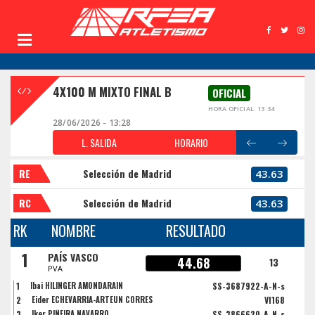
4X100 M MIXTO FINAL B
OFICIAL
HORA OFICIAL: 13:34
28/06/2026 - 13:28
L. SALIDA
HORARIO
RE
Selección de Madrid
43.63
RC
Selección de Madrid
43.63
RK
NOMBRE
RESULTADO
1
PAÍS VASCO
44.68
13
PVA
1
Ibai HILINGER AMONDARAIN
SS-3687922-A-N-s
2
Eider ECHEVARRIA-ARTEUN CORRES
VI168
3
Iker PIÑEIRA NAVARRO
SS-3866620-A-N-s