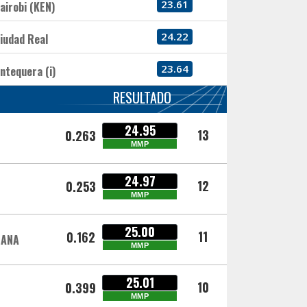
23.61
airobi (KEN)
24.22
iudad Real
23.64
ntequera (i)
RESULTADO
24.95
13
0.263
MMP
24.97
12
0.253
MMP
25.00
11
0.162
IANA
MMP
25.01
10
0.399
MMP