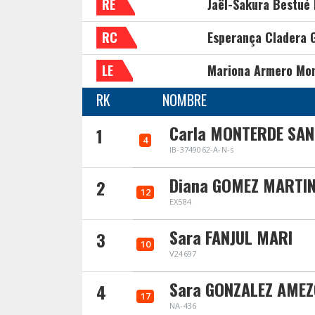
RE
Jaël-Sakura Bestué 
RC
Esperança Cladera G
LE
Mariona Armero Mo
RK
NOMBRE
Carla MONTERDE SA
1
4
IB-3749062-A-N-s
Diana GOMEZ MARTI
2
12
EX584
Sara FANJUL MARI
3
10
V24697
Sara GONZALEZ AME
4
17
NA-436