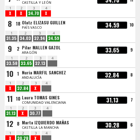
34.70
CASTILLA Y LEÓN
1
2
3
4
X
X
34.70
X
8
Olatz ELIZASU GUILLEN
18
34.59
10
PAÍS VASCO
1
2
3
4
31.35
34.03
32.94
34.59
9
Pilar MALLEN GAZOL
2
33.65
9
ARAGÓN
1
2
3
4
33.58
33.65
32.13
10
Nuria MARFIL SANCHEZ
1
32.84
8
ANDALUCÍA
1
2
3
4
X
32.84
X
11
Laura TOMAS GINES
10
31.13
7
COMUNIDAD VALENCIANA
1
2
3
4
31.13
X
30.77
12
Marta IZQUIERDO MAÑAS
8
30.28
6
CASTILLA LA MANCHA
1
2
3
4
X
30.28
X