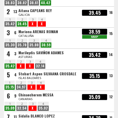
38.83
38.82
38.61
40.42
2
Aitana CAPEANS REY
13
39.45
16
GALICIA
1
2
3
4
35.42
39.45
X
X
3
38.59
Mariona ARENAS ROMAN
6
15
CATALUÑA
MMP
1
2
3
4
35.30
35.78
35.88
38.59
4
Marileydis SAVIÑON ADAMES
3
35.42
14
ASTURIAS
1
2
3
4
35.42
X
X
32.14
5
Stobart Aspen SILVAANA CROSDALE
4
35.15
13
ISLAS BALEARES
1
2
3
4
35.15
34.97
X
X
6
Chinaecherem MESSA
9
35.09
12
CANARIAS
1
2
3
4
35.09
32.54
X
35.02
7
Sidalia BLANCO LOPEZ
11
11