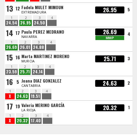
13
Fadela MULET MIMOUN
12
26.95
5
EXTREMADURA
1
2
3
4
24.54
26.95
24.50
14
26.69
Paula PEREZ MEDRANO
17
4
NAVARRA
MMP
1
2
3
4
26.69
26.01
24.88
15
Marta MARTINEZ MORENO
16
25.71
3
MURCIA
1
2
3
4
23.59
25.71
24.14
16
Joana DIAZ GONZALEZ
5
24.63
2
CANTABRIA
1
2
3
4
X
24.63
19.51
17
Valeria MERINO GARCÍA
19
20.32
1
LA RIOJA
1
2
3
4
X
20.32
17.40