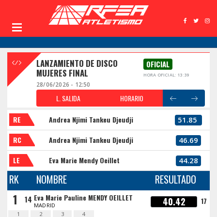
LANZAMIENTO DE DISCO
OFICIAL
MUJERES FINAL
HORA OFICIAL: 13:39
28/06/2026 - 12:50
L. SALIDA
HORARIO
RE
Andrea Njimi Tankeu Djeudji
51.85
RC
Andrea Njimi Tankeu Djeudji
46.69
LE
Eva Marie Mendy Oeillet
44.28
RK
NOMBRE
RESULTADO
1
Eva Marie Pauline MENDY OEILLET
14
40.42
17
MADRID
1
2
3
4