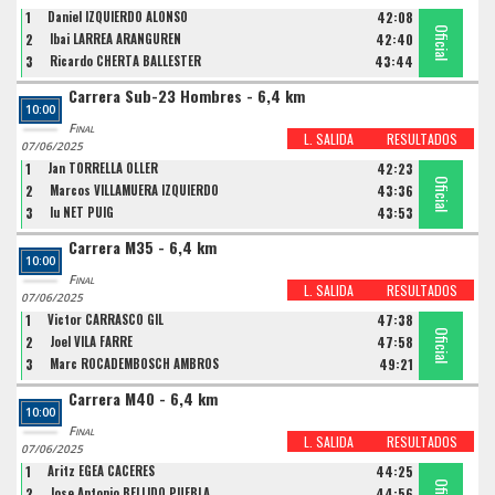
1
Daniel IZQUIERDO ALONSO
42:08
Oficial
Oficial
Oficial
2
Ibai LARREA ARANGUREN
42:40
3
Ricardo CHERTA BALLESTER
43:44
Carrera Sub-23 Hombres - 6,4 km
10:00
Final
L. SALIDA
RESULTADOS
07/06/2025
1
Jan TORRELLA OLLER
42:23
Oficial
Oficial
Oficial
2
Marcos VILLAMUERA IZQUIERDO
43:36
3
Iu NET PUIG
43:53
Carrera M35 - 6,4 km
10:00
Final
L. SALIDA
RESULTADOS
07/06/2025
1
Victor CARRASCO GIL
47:38
Oficial
Oficial
Oficial
2
Joel VILA FARRE
47:58
3
Marc ROCADEMBOSCH AMBROS
49:21
Carrera M40 - 6,4 km
10:00
Final
L. SALIDA
RESULTADOS
07/06/2025
1
Aritz EGEA CACERES
44:25
2
Jose Antonio BELLIDO PUEBLA
44:56