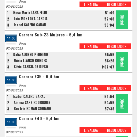
Final
L. SALIDA
RESULTADOS
07/06/2025
1
Rosa Maria LARA FELIU
51:49
Oficial
Oficial
Oficial
2
Laia MONTOYA GARCIA
52:48
3
Isabel CALERO GARAU
53:04
Carrera Sub-23 Mujeres - 6,4 km
11:00
Final
L. SALIDA
RESULTADOS
07/06/2025
1
Dalia ALONSO PEDREÑO
55:55
Oficial
Oficial
Oficial
2
Núria LLANSÓ BORDES
56:28
3
Silvia GARCIA DE DIEGO
1:07:47
Carrera F35 - 6,4 km
11:00
Final
L. SALIDA
RESULTADOS
07/06/2025
1
Isabel CALERO GARAU
53:04
Oficial
Oficial
Oficial
2
Ainhoa SANZ RODRIGUEZ
54:55
3
Beatriz ROMAN SORIANO
57:38
Carrera F40 - 6,4 km
11:00
Final
L. SALIDA
RESULTADOS
07/06/2025