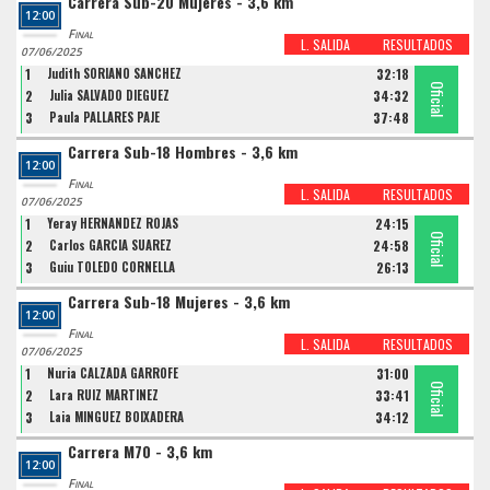
Carrera Sub-20 Mujeres - 3,6 km
12:00
Final
L. SALIDA
RESULTADOS
07/06/2025
1
Judith SORIANO SANCHEZ
32:18
Oficial
Oficial
Oficial
2
Julia SALVADO DIEGUEZ
34:32
3
Paula PALLARES PAJE
37:48
Carrera Sub-18 Hombres - 3,6 km
12:00
Final
L. SALIDA
RESULTADOS
07/06/2025
1
Yeray HERNANDEZ ROJAS
24:15
Oficial
Oficial
Oficial
2
Carlos GARCIA SUAREZ
24:58
3
Guiu TOLEDO CORNELLA
26:13
Carrera Sub-18 Mujeres - 3,6 km
12:00
Final
L. SALIDA
RESULTADOS
07/06/2025
1
Nuria CALZADA GARROFE
31:00
Oficial
Oficial
Oficial
2
Lara RUIZ MARTINEZ
33:41
3
Laia MINGUEZ BOIXADERA
34:12
Carrera M70 - 3,6 km
12:00
Final