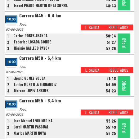
Oficial
Oficial
Oficial
3
Israel PRADO MARTIN DE LA SIERRA
48:43
Carrera M45 - 6,4 km
10:00
Final
L. SALIDA
RESULTADOS
07/06/2025
1
Carlos POBES ARANDA
50:04
Oficial
Oficial
Oficial
2
Federico LOSADA CONDE
51:27
3
Higinio GALLEGO PAVON
52:26
Carrera M50 - 6,4 km
10:00
Final
L. SALIDA
RESULTADOS
07/06/2025
1
Elpidio GOMEZ SOUSA
51:48
Oficial
Oficial
Oficial
2
Emilio MONTILLA FERNANDEZ
54:09
3
Marcos LOPEZ ARBUES
54:23
Carrera M55 - 6,4 km
10:00
Final
L. SALIDA
RESULTADOS
07/06/2025
1
Jose Manuel LEON MEDINA
55:26
Oficial
Oficial
Oficial
2
Jordi MARTIN PASCUAL
55:49
3
Carlos MARTIN NOYA
56:25