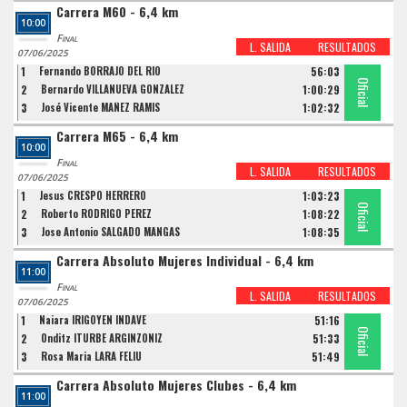
Carrera M60 - 6,4 km
10:00
Final
L. SALIDA
RESULTADOS
07/06/2025
1
Fernando BORRAJO DEL RIO
56:03
Oficial
Oficial
Oficial
2
Bernardo VILLANUEVA GONZALEZ
1:00:29
3
José Vicente MAÑEZ RAMIS
1:02:32
Carrera M65 - 6,4 km
10:00
Final
L. SALIDA
RESULTADOS
07/06/2025
1
Jesus CRESPO HERRERO
1:03:23
Oficial
Oficial
Oficial
2
Roberto RODRIGO PEREZ
1:08:22
3
Jose Antonio SALGADO MANGAS
1:08:35
Carrera Absoluto Mujeres Individual - 6,4 km
11:00
Final
L. SALIDA
RESULTADOS
07/06/2025
1
Naiara IRIGOYEN INDAVE
51:16
Oficial
Oficial
Oficial
2
Onditz ITURBE ARGINZONIZ
51:33
3
Rosa Maria LARA FELIU
51:49
Carrera Absoluto Mujeres Clubes - 6,4 km
11:00