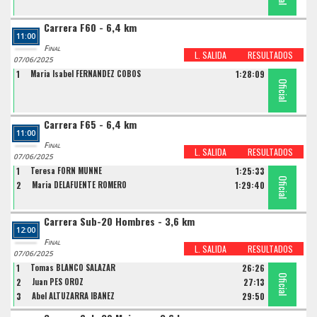
Carrera F60 - 6,4 km
11:00
Final
L. SALIDA
RESULTADOS
07/06/2025
1
Maria Isabel FERNANDEZ COBOS
1:28:09
Oficial
Carrera F65 - 6,4 km
11:00
Final
L. SALIDA
RESULTADOS
07/06/2025
1
Teresa FORN MUNNE
1:25:33
Oficial
Oficial
2
Maria DELAFUENTE ROMERO
1:29:40
Carrera Sub-20 Hombres - 3,6 km
12:00
Final
L. SALIDA
RESULTADOS
07/06/2025
1
Tomas BLANCO SALAZAR
26:26
Oficial
Oficial
Oficial
2
Juan PES OROZ
27:13
3
Abel ALTUZARRA IBAÑEZ
29:50