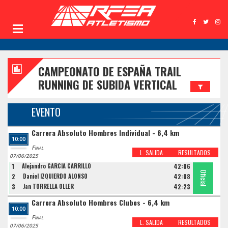
CAMPEONATO DE ESPAÑA TRAIL
RUNNING DE SUBIDA VERTICAL
EVENTO
Carrera Absoluto Hombres Individual - 6,4 km
10:00
Final
L. SALIDA
RESULTADOS
07/06/2025
1
Alejandro GARCIA CARRILLO
42:06
Oficial
Oficial
Oficial
2
Daniel IZQUIERDO ALONSO
42:08
3
Jan TORRELLA OLLER
42:23
Carrera Absoluto Hombres Clubes - 6,4 km
10:00
Final
L. SALIDA
RESULTADOS
07/06/2025