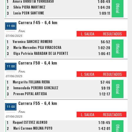
1
Ainara URRUTIA YURREBASO
1:00:49
Oficial
Oficial
Oficial
2
Silvia PIERA MARTINEZ
1:04:20
3
Lucia PEON SANTOME
1:09:11
Carrera F45 - 6,4 km
11:00
Final
L. SALIDA
RESULTADOS
07/06/2025
1
Veronica SANCHEZ ROMERO
56:52
Oficial
Oficial
Oficial
2
Maria Mercedes PILA VIRACOCHA
1:02:20
3
Olga Patricia RABADAN DE LA PUENTE
1:06:41
Carrera F50 - 6,4 km
11:00
Final
L. SALIDA
RESULTADOS
07/06/2025
1
Margarita FULLANA RIERA
57:46
Oficial
Oficial
Oficial
2
Inmaculada PEREIRO GONZALEZ
59:19
3
Presen PUYAL ARTIEDA
1:12:17
Carrera F55 - 6,4 km
11:00
Final
L. SALIDA
RESULTADOS
07/06/2025
1
Raquel ESTEVEZ ALONSO
1:19:45
Oficial
Oficial
2
Mari Carmen MOLINA PUYO
1:42:01