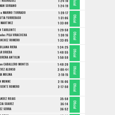
Oficial
Oficial
Oficial
Z RODRIGUEZ
1:24:10
OMAN SORIANO
1:24:19
ca MARIÑO TORRADO
1:28:17
Oficial
Oficial
Oficial
RUTIA YURREBASO
1:31:06
A MARTINEZ
1:33:00
IN TARILONTE
1:29:58
Oficial
Oficial
Oficial
edes PILA VIRACOCHA
1:30:16
SANCHEZ ROMERO
1:33:05
FULLANA RIERA
1:34:25
Oficial
Oficial
Oficial
AR BRIEBA
1:48:55
r UREÑA ANTOLIN
1:50:59
en CABALLERO MONTES
1:48:20
Oficial
Oficial
Oficial
EVEZ ALONSO
2:00:44
IA MOLINA
2:18:15
N MUNNE
2:16:06
Oficial
Oficial
AFUENTE ROMERO
2:17:50
ANDEZ ROJAS
35:58
Oficial
Oficial
Oficial
CIA SUAREZ
36:14
EZ SERRA
36:52