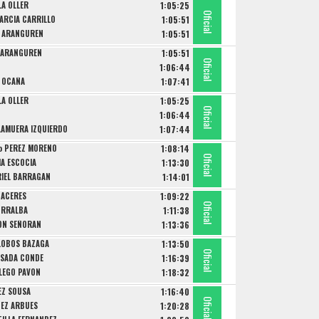
LA OLLER
1:05:25
Oficial
Oficial
Oficial
GARCIA CARRILLO
1:05:51
A ARANGUREN
1:05:51
A ARANGUREN
1:05:51
Oficial
Oficial
Oficial
1:06:44
L OCAÑA
1:07:41
LA OLLER
1:05:25
Oficial
Oficial
Oficial
1:06:44
LAMUERA IZQUIERDO
1:07:44
io PEREZ MORENO
1:08:14
Oficial
Oficial
Oficial
IA ESCOCIA
1:13:30
RIEL BARRAGAN
1:14:01
CACERES
1:09:22
Oficial
Oficial
Oficial
ORRALBA
1:11:38
ON SEÑORAN
1:13:36
ALOBOS BAZAGA
1:13:50
Oficial
Oficial
Oficial
OSADA CONDE
1:16:39
LLEGO PAVON
1:18:32
EZ SOUSA
1:16:40
Oficial
Oficial
Oficial
PEZ ARBUES
1:20:28