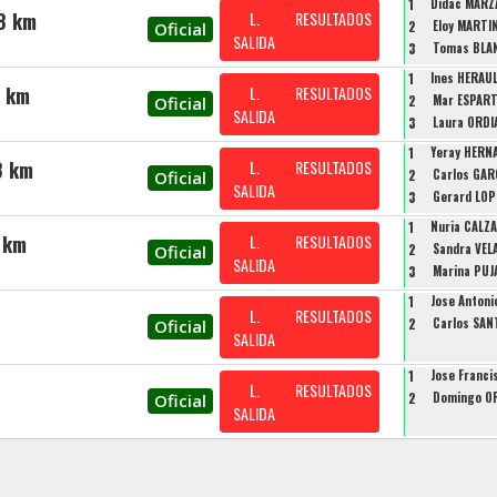
1
Didac MARZ
8 km
L.
RESULTADOS
2
Eloy MARTI
Oficial
SALIDA
3
Tomas BLA
1
Ines HERAUL
8 km
L.
RESULTADOS
2
Mar ESPAR
Oficial
SALIDA
3
Laura ORDI
1
Yeray HERN
8 km
L.
RESULTADOS
2
Carlos GAR
Oficial
SALIDA
3
Gerard LOP
1
Nuria CALZ
 km
L.
RESULTADOS
2
Sandra VE
Oficial
SALIDA
3
Marina PUJ
1
Jose Anton
L.
RESULTADOS
2
Carlos SAN
Oficial
SALIDA
1
Jose Franc
L.
RESULTADOS
2
Domingo O
Oficial
SALIDA