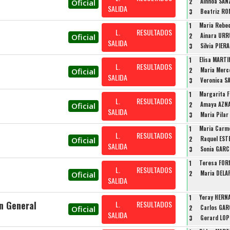
2
Ainhoa SAN
Oficial
SALIDA
3
Beatriz R
1
Maria Rebe
L.
RESULTADOS
2
Ainara UR
Oficial
SALIDA
3
Silvia PIER
1
Elisa MART
L.
RESULTADOS
2
Maria Merc
Oficial
SALIDA
3
Veronica 
1
Margarita 
L.
RESULTADOS
2
Amaya AZN
Oficial
SALIDA
3
Maria Pila
1
Maria Carm
L.
RESULTADOS
2
Raquel EST
Oficial
SALIDA
3
Sonia GARC
1
Teresa FOR
L.
RESULTADOS
2
Maria DEL
Oficial
SALIDA
1
Yeray HERN
ón General
L.
RESULTADOS
2
Carlos GAR
Oficial
SALIDA
3
Gerard LOP