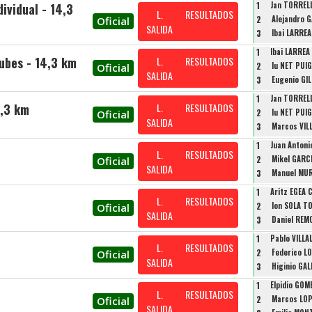
1
Jan TORREL
ividual - 14,3
L.
RESULTADOS
2
Alejandro 
Oficial
SALIDA
3
Ibai LARRE
1
Ibai LARRE
ubes - 14,3 km
L.
RESULTADOS
2
Iu NET PUIG
Oficial
SALIDA
3
Eugenio GI
1
Jan TORREL
4,3 km
L.
RESULTADOS
2
Iu NET PUIG
Oficial
SALIDA
3
Marcos VIL
1
Juan Anton
L.
RESULTADOS
2
Mikel GARC
Oficial
SALIDA
3
Manuel MU
1
Aritz EGEA 
L.
RESULTADOS
2
Ion SOLA T
Oficial
SALIDA
3
Daniel REM
1
Pablo VILL
L.
RESULTADOS
2
Federico L
Oficial
SALIDA
3
Higinio GA
1
Elpidio GOM
L.
RESULTADOS
2
Marcos LO
Oficial
SALIDA