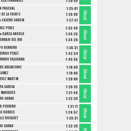
TILLA FERNANDEZ
1:20:59
IN PASCUAL
1:25:01
Oficial
Oficial
Oficial
 DE LA FUENTE
1:26:08
io CASERO GARCIA
1:27:31
REZ PEREZ
1:33:48
Oficial
Oficial
Oficial
io ILARZA ANGULO
1:34:26
ORRAJO DEL RIO
1:34:28
PO HERRERO
1:36:31
Oficial
Oficial
Oficial
ODRIGO PEREZ
1:42:34
ARRIDO VILAJUANA
1:45:56
RBE ARGINZONIZ
1:18:09
Oficial
Oficial
Oficial
 GOMEZ
1:19:09
TEVEZ MARTIN
1:20:00
YA GARCIA
1:20:35
Oficial
Oficial
Oficial
 MAHIQUES
1:21:48
ERO GARAU
1:22:39
SO PEDREÑO
1:21:11
Oficial
Oficial
Oficial
SÓ BORDES
1:24:57
LLE BUSQUET
1:28:31
ERO GARAU
1:22:39