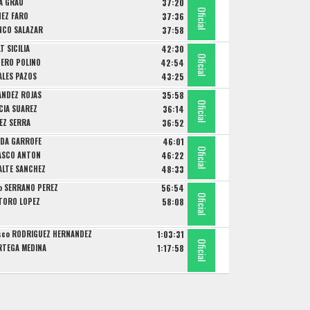
A GRAU
37:20
Oficial
Oficial
Oficial
NEZ FARO
37:36
NCO SALAZAR
37:58
T SICILIA
42:30
Oficial
Oficial
Oficial
TERO POLINO
42:54
ALES PAZOS
43:25
ANDEZ ROJAS
35:58
Oficial
Oficial
Oficial
CIA SUAREZ
36:14
EZ SERRA
36:52
ADA GARROFE
46:01
Oficial
Oficial
Oficial
LASCO ANTON
46:22
ALTE SANCHEZ
48:33
io SERRANO PEREZ
56:54
Oficial
Oficial
TORO LOPEZ
58:08
isco RODRIGUEZ HERNANDEZ
1:03:31
Oficial
Oficial
RTEGA MEDINA
1:17:58