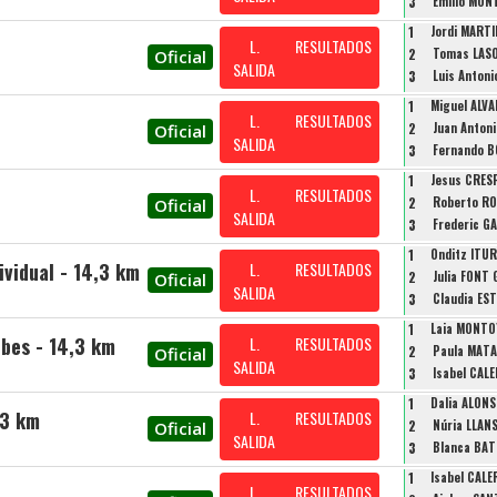
3
Emilio MON
1
Jordi MART
L.
RESULTADOS
2
Tomas LASO
Oficial
SALIDA
3
Luis Anton
1
Miguel ALVA
L.
RESULTADOS
2
Juan Anton
Oficial
SALIDA
3
Fernando B
1
Jesus CRES
L.
RESULTADOS
2
Roberto R
Oficial
SALIDA
3
Frederic G
1
Onditz ITU
ividual - 14,3 km
L.
RESULTADOS
2
Julia FONT
Oficial
SALIDA
3
Claudia ES
1
Laia MONTO
bes - 14,3 km
L.
RESULTADOS
2
Paula MATA
Oficial
SALIDA
3
Isabel CAL
1
Dalia ALON
,3 km
L.
RESULTADOS
2
Núria LLAN
Oficial
SALIDA
3
Blanca BAT
1
Isabel CAL
L.
RESULTADOS